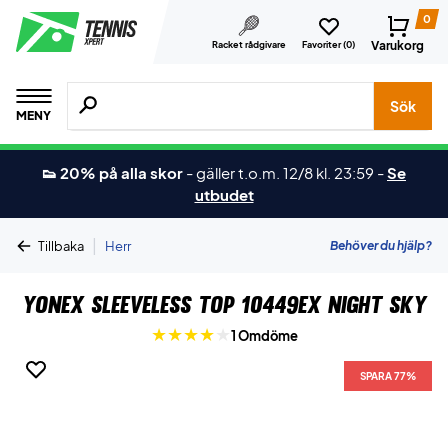
0
Varukorg
Racket rådgivare
Favoriter (
0
)
Sök efter produkter, märken osv.
Sök
MENY
👟 20% på alla skor
-
gäller t.o.m. 12/8 kl. 23:59
-
Se
utbudet
|
Behöver du hjälp?
Tillbaka
Herr
Yonex Sleeveless Top 10449EX Night Sky
1 Omdöme
SPARA 77%