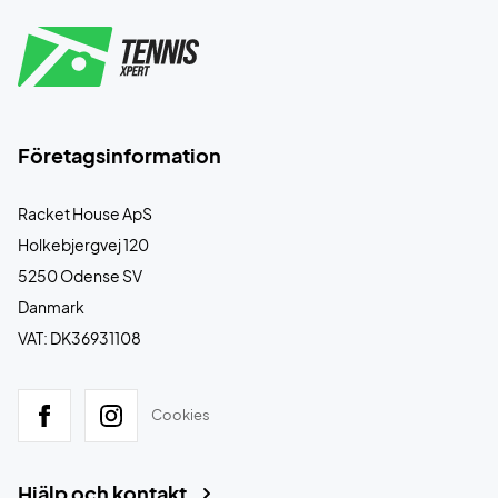
Företagsinformation
Racket House ApS
Holkebjergvej 120
5250 Odense SV
Danmark
VAT: DK36931108
Cookies
Hjälp och kontakt