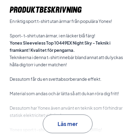
PRODUKTBESKRIVNING
En riktig sport t-shirt utan ärmar från populära Yonex!
Sport- t-shirt utan ärmar, i en läcker blå färg!
Yonex Sleeveless Top 10449EX Night Sky - Teknik i
framkant! Kvalitet för pengarna.
Teknikerna i denna t-shirt innebär bland annat att du lyckas
hålla dig torr i under matchen!
Dessutom får du en svettabsorberande effekt.
Material som andas och är lätta så att du kan röra dig fritt!
Dessutom har Yonex även använt en teknik som förhindrar
statisk elektricitet vid rörelse.
Läs mer
Yonex sport t-shirt i en sportig blå färg - Billig!