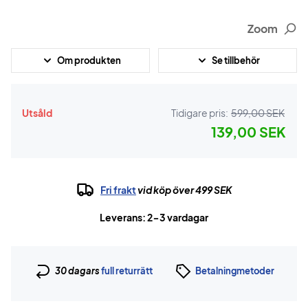
Zoom
Om produkten
Se tillbehör
Utsåld
Tidigare pris:
599,00 SEK
139,00 SEK
Fri frakt
vid köp över 499 SEK
Leverans: 2-3 vardagar
30 dagars
full returrätt
Betalningmetoder