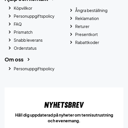
Köpvillkor
Ångra beställning
Personuppgiftspolicy
Reklamation
FAQ
Returer
Prismatch
Presentkort
Snabb leverans
Rabattkoder
Orderstatus
Om oss
Personuppgiftspolicy
Nyhetsbrev
Håll dig uppdaterad på nyheter om tennisutrustning
och evenemang.