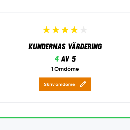
Kundernas värdering
4
av 5
1 Omdöme
Skriv omdöme