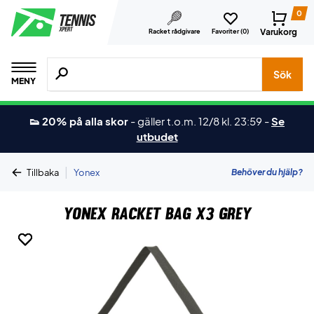
0
Varukorg
Racket rådgivare
Favoriter (
0
)
Sök efter produkter, märken osv.
Sök
MENY
👟 20% på alla skor
-
gäller t.o.m. 12/8 kl. 23:59
-
Se
utbudet
|
Behöver du hjälp?
Tillbaka
Yonex
Yonex Racket Bag X3 Grey