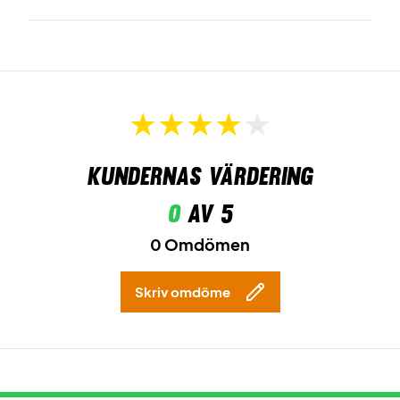
Kundernas värdering
0
av 5
0 Omdömen
Skriv omdöme