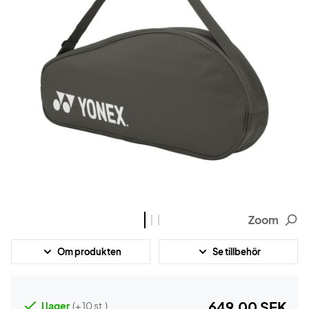
Zoom
Om produkten
Se tillbehör
649,00 SEK
I lager
(+ 10 st.)