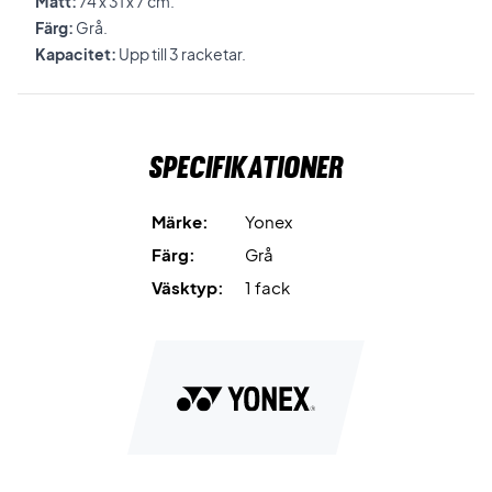
Mått:
74 x 31 x 7 cm.
Färg:
Grå.
Kapacitet:
Upp till 3 racketar.
Specifikationer
Märke:
Yonex
Färg:
Grå
Väsktyp:
1 fack