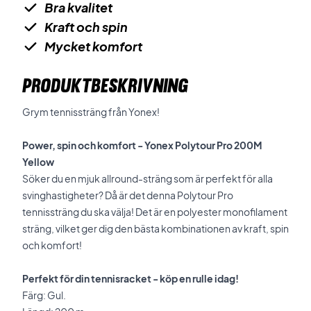
Bra kvalitet
Kraft och spin
Mycket komfort
PRODUKTBESKRIVNING
Grym tennissträng från Yonex!
Power, spin och komfort - Yonex Polytour Pro 200M
Yellow
Söker du en mjuk allround-sträng som är perfekt för alla
svinghastigheter? Då är det denna Polytour Pro
tennissträng du ska välja! Det är en polyester monofilament
sträng, vilket ger dig den bästa kombinationen av kraft, spin
och komfort!
Perfekt för din tennisracket - köp en rulle idag!
Färg: Gul.