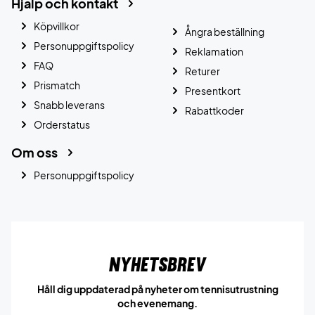
Hjälp och kontakt
Köpvillkor
Ångra beställning
Personuppgiftspolicy
Reklamation
FAQ
Returer
Prismatch
Presentkort
Snabb leverans
Rabattkoder
Orderstatus
Om oss
Personuppgiftspolicy
Nyhetsbrev
Håll dig uppdaterad på nyheter om tennisutrustning
och evenemang.