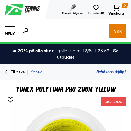
0
Varukorg
Racket rådgivare
Favoriter (
0
)
Sök efter produkter, märken osv.
Sök
MENY
👟 20% på alla skor
-
gäller t.o.m. 12/8 kl. 23:59
-
Se
utbudet
|
Behöver du hjälp?
Tillbaka
Yonex
Yonex Polytour Pro 200M Yellow
SPARA 26%