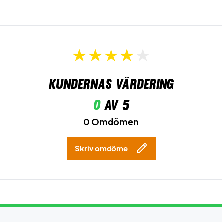
Kundernas värdering
0
av 5
0 Omdömen
Skriv omdöme