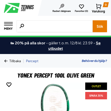
0
Varukorg
Racket rådgivare
Favoriter (
0
)
Sök efter produkter, märken osv.
Sök
MENY
👟 20% på alla skor
-
gäller t.o.m. 12/8 kl. 23:59
-
Se
utbudet
|
Behöver du hjälp?
Tillbaka
Percept
Yonex Percept 100L Olive Green
OUTLET
OUTLET
OUTLET
OUTLET
OUTLET
OUTLET
SPARA 35%
SPARA 35%
SPARA 35%
SPARA 35%
SPARA 35%
SPARA 35%