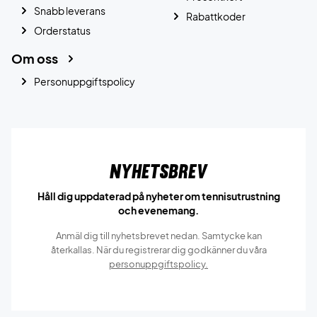
Snabb leverans
Rabattkoder
Orderstatus
Om oss
Personuppgiftspolicy
Nyhetsbrev
Håll dig uppdaterad på nyheter om tennisutrustning
och evenemang.
Anmäl dig till nyhetsbrevet nedan. Samtycke kan
återkallas. När du registrerar dig godkänner du våra
personuppgiftspolicy.