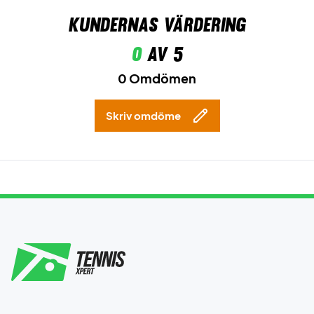
Kundernas värdering
0
av 5
0 Omdömen
Skriv omdöme