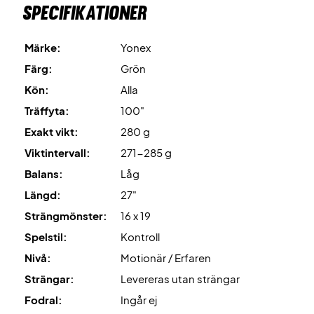
Specifikationer
Märke:
Yonex
Färg:
Grön
Kön:
Alla
Träffyta:
100"
Exakt vikt:
280 g
Viktintervall:
271-285 g
Balans:
Låg
Längd:
27"
Strängmönster:
16 x 19
Spelstil:
Kontroll
Nivå:
Motionär / Erfaren
Strängar:
Levereras utan strängar
Fodral:
Ingår ej