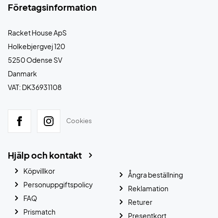
Företagsinformation
Racket House ApS
Holkebjergvej 120
5250 Odense SV
Danmark
VAT: DK36931108
Cookies
Hjälp och kontakt
Köpvillkor
Ångra beställning
Personuppgiftspolicy
Reklamation
FAQ
Returer
Prismatch
Presentkort