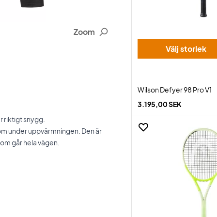
Zoom
Välj storlek
Wilson Defyer 98 Pro V1
3.195,00 SEK
 riktigt snygg.
 som under uppvärmningen. Den är
 som går hela vägen.
.