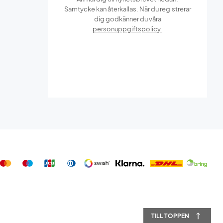
Samtycke kan återkallas. När du registrerar
dig godkänner du våra
personuppgiftspolicy.
TILL TOPPEN