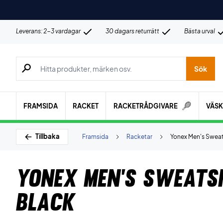
Leverans: 2-3 vardagar
30 dagars returrätt
Bästa urval
Sök efter produkter, märken osv.
Sök
FRAMSIDA
RACKET
RACKETRÅDGIVARE
VÄS
Tillbaka
Framsida
Racketar
Yonex Men's Sweat
Yonex Men's Sweatsh
Black