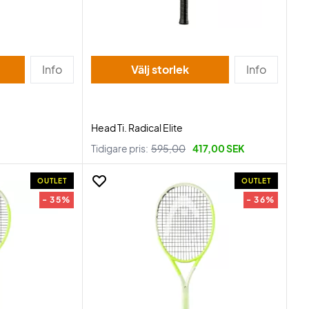
Info
Välj storlek
Info
Head Ti. Radical Elite
Tidigare pris:
595,00
417,00 SEK
OUTLET
OUTLET
- 35%
- 36%