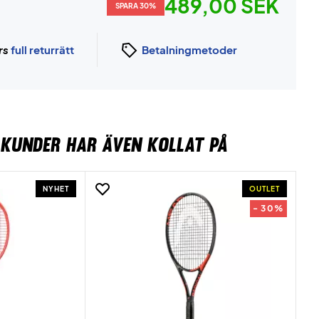
489,00 SEK
SPARA 30%
rs
full returrätt
Betalningmetoder
KUNDER HAR ÄVEN KOLLAT PÅ
NYHET
OUTLET
- 30%