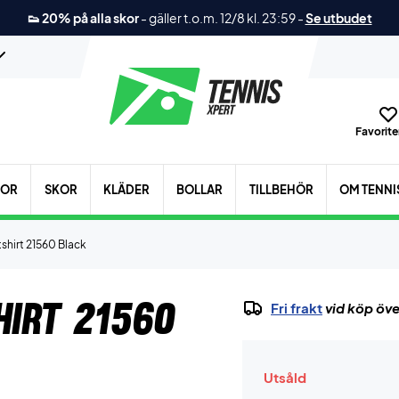
👟 20% på alla skor
-
gäller t.o.m. 12/8 kl. 23:59
-
Se utbudet
Favoriter
KOR
SKOR
KLÄDER
BOLLAR
TILLBEHÖR
OM TENNI
shirt 21560 Black
irt 21560
Fri frakt
vid köp öve
Utsåld