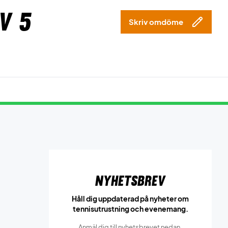
v 5
Skriv omdöme
Nyhetsbrev
Håll dig uppdaterad på nyheter om
tennisutrustning och evenemang.
Anmäl dig till nyhetsbrevet nedan.