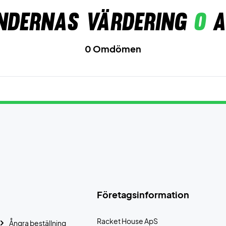
ndernas värdering
0
a
0 Omdömen
Företagsinformation
Racket House ApS
Ångra beställning