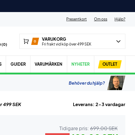
Presentkort
Om oss
Hjälp?
VARUKORG
0
Fri frakt vid köp över 499 SEK
 (
0
)
S
GUIDER
VARUMÄRKEN
NYHETER
OUTLET
Behöver du hjälp?
r 499 SEK
Leverans: 2-3 vardagar
Tidigare pris:
699,00 SEK