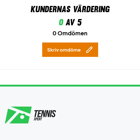
Kundernas värdering
0
av 5
0 Omdömen
Skriv omdöme