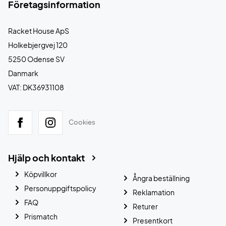
Företagsinformation
Racket House ApS
Holkebjergvej 120
5250 Odense SV
Danmark
VAT: DK36931108
Cookies
Hjälp och kontakt
Köpvillkor
Ångra beställning
Personuppgiftspolicy
Reklamation
FAQ
Returer
Prismatch
Presentkort