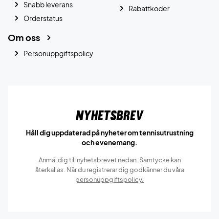
Snabb leverans
Rabattkoder
Orderstatus
Om oss
Personuppgiftspolicy
Nyhetsbrev
Håll dig uppdaterad på nyheter om tennisutrustning
och evenemang.
Anmäl dig till nyhetsbrevet nedan. Samtycke kan
återkallas. När du registrerar dig godkänner du våra
personuppgiftspolicy.