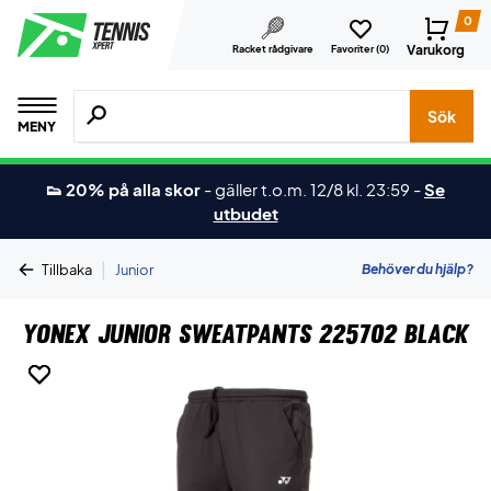
0
Varukorg
Racket rådgivare
Favoriter (
0
)
Sök efter produkter, märken osv.
Sök
MENY
👟 20% på alla skor
-
gäller t.o.m. 12/8 kl. 23:59
-
Se
utbudet
|
Behöver du hjälp?
Tillbaka
Junior
Yonex Junior Sweatpants 225702 Black