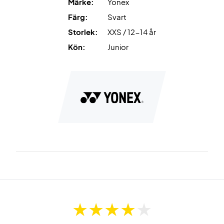
Märke:
Yonex
Färg:
Svart
Storlek:
XXS / 12-14 år
Kön:
Junior