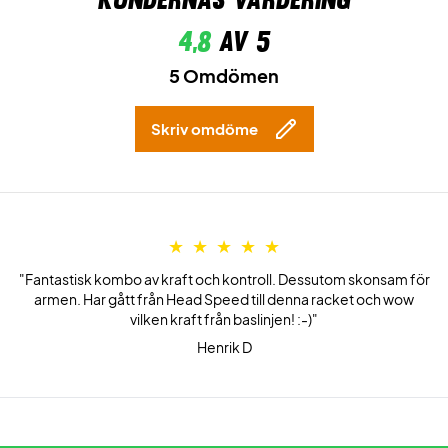
4,8
av 5
5 Omdömen
Skriv omdöme
"Fantastisk kombo av kraft och kontroll. Dessutom skonsam för
armen. Har gått från Head Speed till denna racket och wow
vilken kraft från baslinjen! :-)"
Henrik D