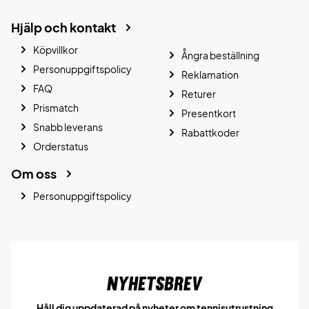
Hjälp och kontakt
Köpvillkor
Ångra beställning
Personuppgiftspolicy
Reklamation
FAQ
Returer
Prismatch
Presentkort
Snabb leverans
Rabattkoder
Orderstatus
Om oss
Personuppgiftspolicy
Nyhetsbrev
Håll dig uppdaterad på nyheter om tennisutrustning