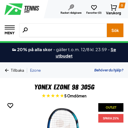
0
Varukorg
Racket rådgivare
Favoriter (
0
)
Sök efter produkter, märken osv.
Sök
MENY
👟 20% på alla skor
-
gäller t.o.m. 12/8 kl. 23:59
-
Se
utbudet
|
Behöver du hjälp?
Tillbaka
Ezone
Yonex Ezone 98 305G
5 Omdömen
OUTLET
OUTLET
OUTLET
SPARA 25%
SPARA 25%
SPARA 25%