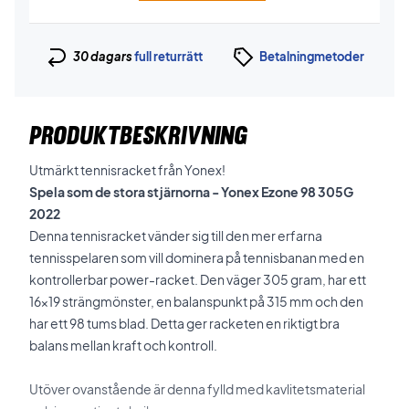
30 dagars
full returrätt
Betalningmetoder
PRODUKTBESKRIVNING
Utmärkt tennisracket från Yonex!
Spela som de stora stjärnorna - Yonex Ezone 98 305G
2022
Denna tennisracket vänder sig till den mer erfarna
tennisspelaren som vill dominera på tennisbanan med en
kontrollerbar power-racket. Den väger 305 gram, har ett
16x19 strängmönster, en balanspunkt på 315 mm och den
har ett 98 tums blad. Detta ger racketen en riktigt bra
balans mellan kraft och kontroll.
Utöver ovanstående är denna fylld med kavlitetsmaterial