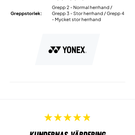
Grepp 2 - Normal herrhand /
Dessutom levereras den
utan fodral!
Greppstorlek:
Grepp 3 - Stor herrhand / Grepp 4
- Mycket stor herrhand
Kundernas värdering