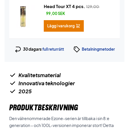
Head Tour XT 4 pcs.
129,00
99,00
SEK
Lägg i varukorg
30 dagars
full returrätt
Betalningmetoder
Kvalitetsmaterial
Innovativa teknologier
2025
PRODUKTBESKRIVNING
Den välrenommerade Ezone-serien är tillbaka i sin 8:e
generation – och 100L-versionen imponerar stort! Detta