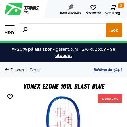
0
Varukorg
Racket rådgivare
Favoriter (
0
)
Sök efter produkter, märken osv.
Sök
MENY
👟 20% på alla skor
-
gäller t.o.m. 12/8 kl. 23:59
-
Se
utbudet
|
Behöver du hjälp?
Tillbaka
Ezone
Yonex Ezone 100L Blast Blue
SPARA 28%
SPARA 28%
SPARA 28%