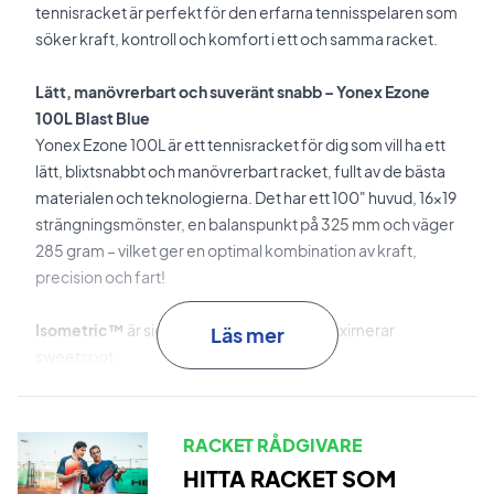
tennisracket är perfekt för den erfarna tennisspelaren som
söker kraft, kontroll och komfort i ett och samma racket.
Lätt, manövrerbart och suveränt snabb – Yonex Ezone
100L Blast Blue
Yonex Ezone 100L är ett tennisracket för dig som vill ha ett
lätt, blixtsnabbt och manövrerbart racket, fullt av de bästa
materialen och teknologierna. Det har ett 100" huvud, 16x19
strängningsmönster, en balanspunkt på 325 mm och väger
285 gram – vilket ger en optimal kombination av kraft,
precision och fart!
Isometric™
är signaturteknologin som maximerar
Läs mer
sweetspot.
Energizin Isometric™
innebär en utvidgad ramprofil i
toppen och konstruerad insida för hög prestanda, kraft,
RACKET RÅDGIVARE
respons och flex.
HITTA RACKET SOM