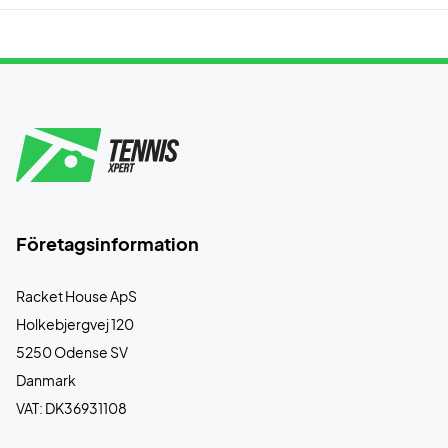
Företagsinformation
Racket House ApS
Holkebjergvej 120
5250 Odense SV
Danmark
VAT: DK36931108