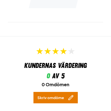
Kundernas värdering
0
av 5
0 Omdömen
Skriv omdöme