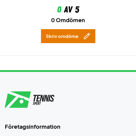
0
av 5
0 Omdömen
Skriv omdöme
Företagsinformation