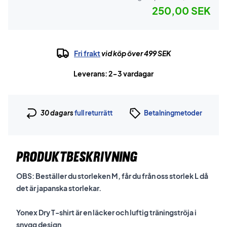
250,00 SEK
Fri frakt
vid köp över 499 SEK
Leverans: 2-3 vardagar
30 dagars
full returrätt
Betalningmetoder
PRODUKTBESKRIVNING
OBS: Beställer du storleken M, får du från oss storlek L då
det är japanska storlekar.
Yonex Dry T-shirt är en läcker och luftig träningströja i
snygg design