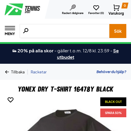
0
Varukorg
Racket rådgivare
Favoriter (
0
)
Sök efter produkter, märken osv.
Sök
MENY
👟 20% på alla skor
-
gäller t.o.m. 12/8 kl. 23:59
-
Se
utbudet
|
Behöver du hjälp?
Tillbaka
Racketar
Yonex Dry T-shirt 16478Y Black
BLACK OUT
BLACK OUT
SPARA 50%
SPARA 50%