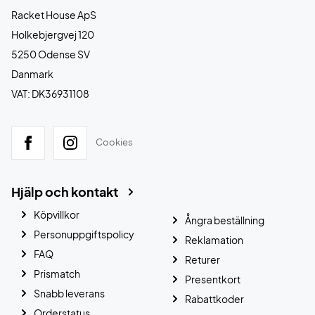
Racket House ApS
Holkebjergvej 120
5250 Odense SV
Danmark
VAT: DK36931108
Cookies
Hjälp och kontakt
Köpvillkor
Ångra beställning
Personuppgiftspolicy
Reklamation
FAQ
Returer
Prismatch
Presentkort
Snabb leverans
Rabattkoder
Orderstatus