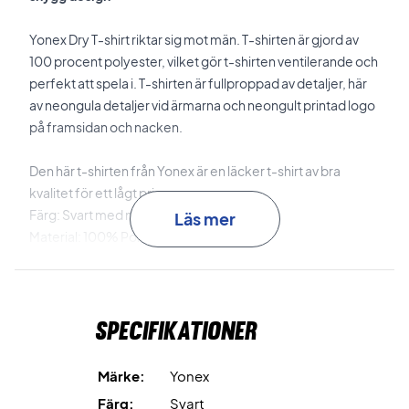
Yonex Dry T-shirt riktar sig mot män. T-shirten är gjord av
100 procent polyester, vilket gör t-shirten ventilerande och
perfekt att spela i. T-shirten är fullproppad av detaljer, här
av neongula detaljer vid ärmarna och neongult printad logo
på framsidan och nacken.
Den här t-shirten från Yonex är en läcker t-shirt av bra
kvalitet för ett lågt pris
Färg: Svart med neongula detaljer.
Läs mer
Material: 100% Polyester.
Översättning av japanska storlekar:
SS = XXS
Specifikationer
S = XS
M = S
L = M
Märke:
Yonex
O = L
Färg:
Svart