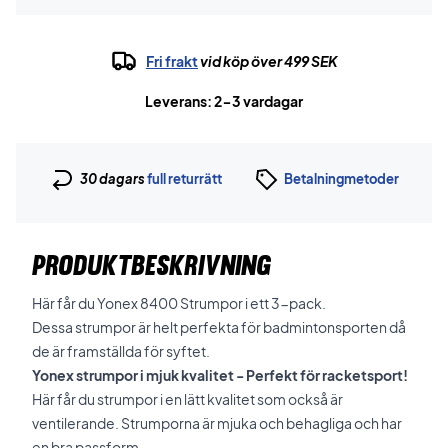
Fri frakt
vid köp över 499 SEK
Leverans: 2-3 vardagar
30 dagars
full returrätt
Betalningmetoder
PRODUKTBESKRIVNING
Här får du Yonex 8400 Strumpor i ett 3-pack.
Dessa strumpor är helt perfekta för badmintonsporten då
de är framställda för syftet.
Yonex strumpor i mjuk kvalitet - Perfekt för racketsport!
Här får du strumpor i en lätt kvalitet som också är
ventilerande. Strumporna är mjuka och behagliga och har
en bra passform.