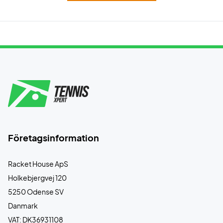
Företagsinformation
Racket House ApS
Holkebjergvej 120
5250 Odense SV
Danmark
VAT: DK36931108