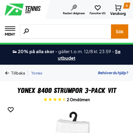
0
Varukorg
Racket rådgivare
Favoriter (
0
)
Sök efter produkter, märken osv.
Sök
MENY
👟 20% på alla skor
-
gäller t.o.m. 12/8 kl. 23:59
-
Se
utbudet
|
Behöver du hjälp?
Tillbaka
Yonex
Yonex 8400 Strumpor 3-Pack Vit
2 Omdömen