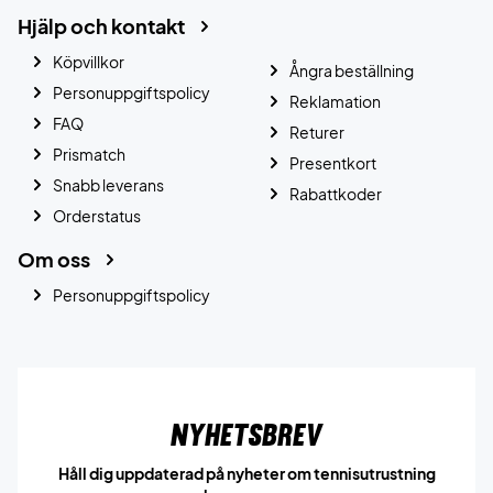
Hjälp och kontakt
Köpvillkor
Ångra beställning
Personuppgiftspolicy
Reklamation
FAQ
Returer
Prismatch
Presentkort
Snabb leverans
Rabattkoder
Orderstatus
Om oss
Personuppgiftspolicy
Nyhetsbrev
Håll dig uppdaterad på nyheter om tennisutrustning