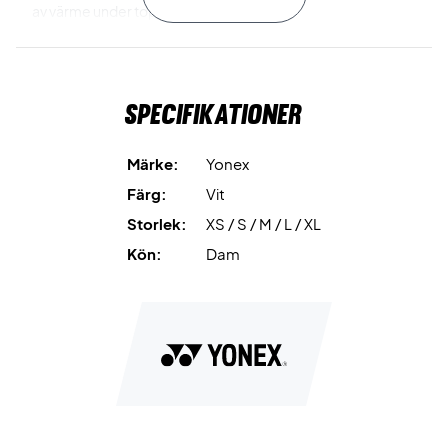
av värme under toppen.
Antistatic
gör att den inte blir lika elektrisk. Alla har vi provat
en statisk tröja som klistrar sig på kroppen, så att det känns
Specifikationer
som att det inte finns någonting att göra - MEN det slipper
du med denna top.
Märke:
Yonex
Sweat Absorbent and Quick Dry
gör toppen
Färg:
Vit
svettabsorberande och snabbtorkande. Detta hjälper dig
Storlek:
XS / S / M / L / XL
hålla 100% fokus på spelet och fundera över fukt, svett och
värme.
Kön:
Dam
Köp din nästa tanktop idag!
Denna topp är perfekt för dig som önskar en mycket smart
topp. Den passar även dig som är trött på våta svettiga
kläder som också kan vara statiska.
Färg: Vit