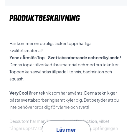
PRODUKTBESKRIVNING
Här kommer en otroligt läcker topp i härliga
kvalitetsmaterial!
Yonex Ärmlös Top - Svettabsorberande och nedkylande!
Denna top är tillverkad i bra material och med bra tekniker.
Toppen kan användas till padel, tennis, badminton och
squash.
VeryCool
är en teknik som har använts. Denna teknik ger
bästa svettabsorbering samt kyler dig. Det betyder att du
inte behöver oroa dig för värme och svett!
Dessutom har man även använt
UV Reduction,
vilket
fångar upp UV strålar och minskar därmed uppfångingen
Läs mer