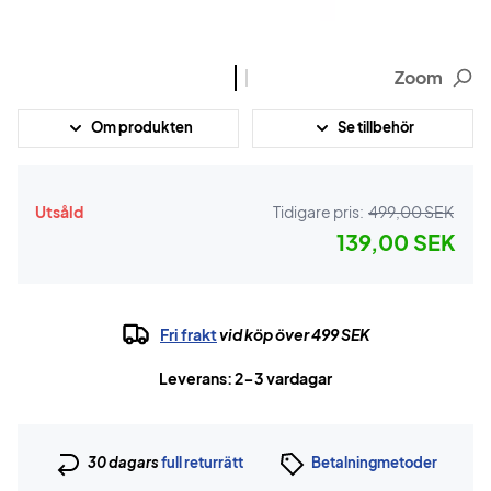
Zoom
Om produkten
Se tillbehör
Utsåld
Tidigare pris:
499,00 SEK
139,00 SEK
Fri frakt
vid köp över 499 SEK
Leverans: 2-3 vardagar
30 dagars
full returrätt
Betalningmetoder