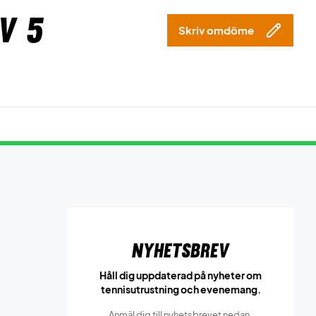
v 5
Skriv omdöme
Nyhetsbrev
Håll dig uppdaterad på nyheter om
tennisutrustning och evenemang.
Anmäl dig till nyhetsbrevet nedan.