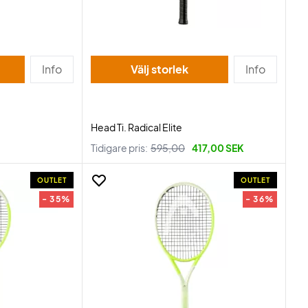
Info
Välj storlek
Info
Head Ti. Radical Elite
Tidigare pris:
595,00
417,00 SEK
OUTLET
OUTLET
- 35%
- 36%