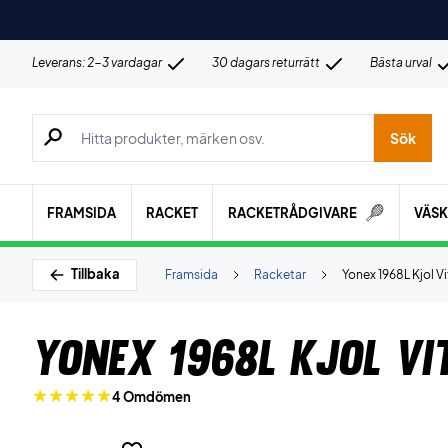
Leverans: 2-3 vardagar
30 dagars returrätt
Bästa urval
Sök efter produkter, märken osv.
Sök
FRAMSIDA
RACKET
RACKETRÅDGIVARE
VÄS
Tillbaka
Framsida
Racketar
Yonex 1968L Kjol Vi
Yonex 1968L Kjol Vi
4 Omdömen