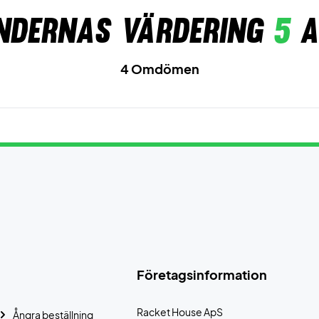
ndernas värdering
5
a
4 Omdömen
Företagsinformation
Racket House ApS
Ångra beställning