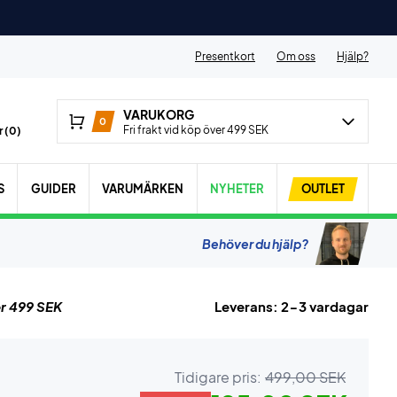
Presentkort
Om oss
Hjälp?
VARUKORG
0
Fri frakt vid köp över 499 SEK
 (
0
)
S
GUIDER
VARUMÄRKEN
NYHETER
OUTLET
Behöver du hjälp?
r 499 SEK
Leverans: 2-3 vardagar
Tidigare pris:
499,00 SEK