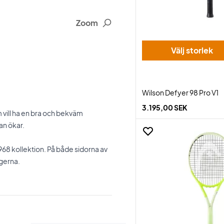
Zoom
Välj storlek
Wilson Defyer 98 Pro V1
3.195,00 SEK
m vill ha en bra och bekväm
an ökar.
968 kollektion. På både sidorna av
rgerna.