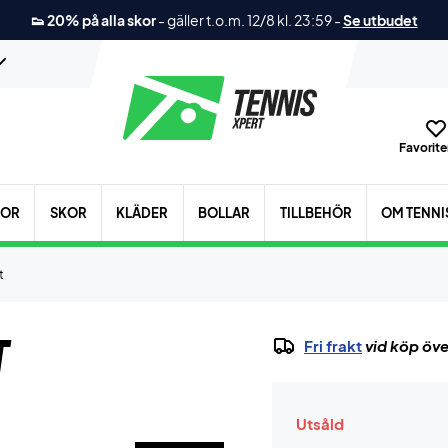
👟 20% på alla skor
-
gäller t.o.m. 12/8 kl. 23:59
-
Se utbudet
Favoriter
KOR
SKOR
KLÄDER
BOLLAR
TILLBEHÖR
OM TENNI
t
t
Fri frakt
vid köp öve
Utsåld