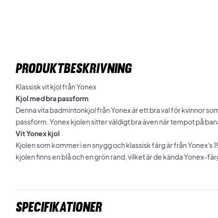
PRODUKTBESKRIVNING
Klassisk vit kjol från Yonex
Kjol med bra passform
Denna vita badmintonkjol från Yonex är ett bra val för kvinnor so
passform. Yonex kjolen sitter väldigt bra även när tempot på ban
Vit Yonex kjol
Kjolen som kommer i en snygg och klassisk färg är från Yonex's 1
kjolen finns en blå och en grön rand, vilket är de kända Yonex-fä
Specifikationer