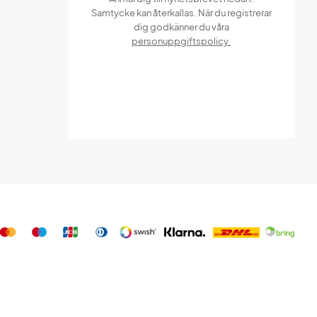
Samtycke kan återkallas. När du registrerar
dig godkänner du våra
personuppgiftspolicy.