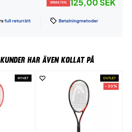
125,00 SEK
SPARA 75%
rs
full returrätt
Betalningmetoder
KUNDER HAR ÄVEN KOLLAT PÅ
NYHET
OUTLET
- 30%