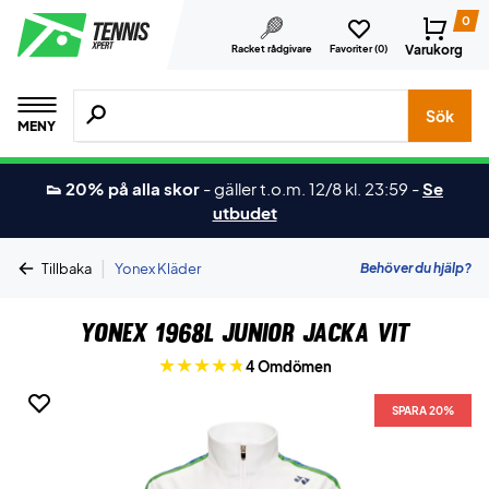
0
Varukorg
Racket rådgivare
Favoriter (
0
)
Sök efter produkter, märken osv.
Sök
MENY
👟 20% på alla skor
-
gäller t.o.m. 12/8 kl. 23:59
-
Se
utbudet
|
Behöver du hjälp?
Tillbaka
Yonex Kläder
Yonex 1968L Junior Jacka Vit
4 Omdömen
SPARA 20%