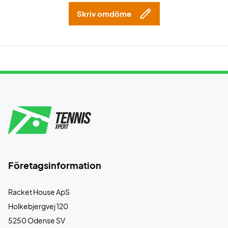
Skriv omdöme
Företagsinformation
Racket House ApS
Holkebjergvej 120
5250 Odense SV