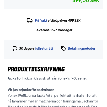
599,00 SEK
Fri frakt
vid köp över 499 SEK
Leverans: 2-3 vardagar
30 dagars
full returrätt
Betalningmetoder
PRODUKTBESKRIVNING
Jacka för flickor i klassisk vit från Yonex's 1968 serie.
Vit juniorjacka för badminton
Yonex 1968L Junior Jacka Vit är perfekt att ha i hallen för att
hålla värmen mellan matcherna och träningarna. Jackan för
flickor i en klassisk vit färg är otroligt bekväm att ha på. Det