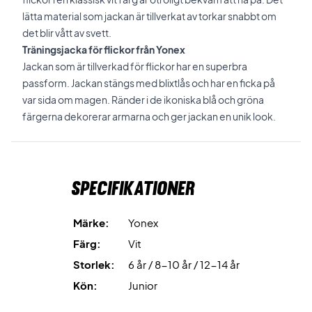
lätta material som jackan är tillverkat av torkar snabbt om
det blir vått av svett.
Träningsjacka för flickor från Yonex
Jackan som är tillverkad för flickor har en superbra
passform. Jackan stängs med blixtlås och har en ficka på
var sida om magen. Ränder i de ikoniska blå och gröna
färgerna dekorerar armarna och ger jackan en unik look.
Specifikationer
Märke:
Yonex
Färg:
Vit
Storlek:
6 år / 8-10 år / 12-14 år
Kön:
Junior