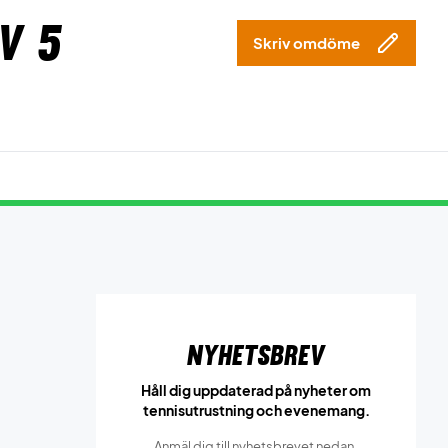
v 5
Skriv omdöme
Nyhetsbrev
Håll dig uppdaterad på nyheter om
tennisutrustning och evenemang.
Anmäl dig till nyhetsbrevet nedan.