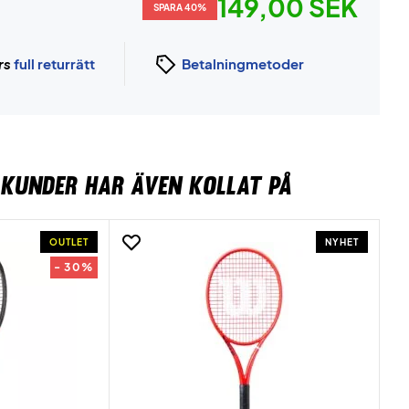
149,00 SEK
SPARA 40%
rs
full returrätt
Betalningmetoder
KUNDER HAR ÄVEN KOLLAT PÅ
OUTLET
NYHET
- 30%