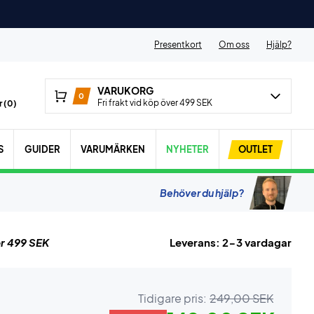
Presentkort
Om oss
Hjälp?
VARUKORG
0
Fri frakt vid köp över 499 SEK
 (
0
)
S
GUIDER
VARUMÄRKEN
NYHETER
OUTLET
Behöver du hjälp?
r 499 SEK
Leverans: 2-3 vardagar
Tidigare pris:
249,00 SEK