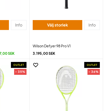
Info
Välj storlek
Info
Wilson Defyer 98 Pro V1
7,00 SEK
3.195,00 SEK
OUTLET
OUTLET
- 35%
- 36%