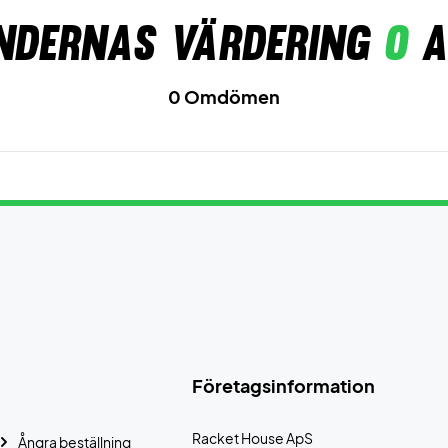
ndernas värdering
0
a
0 Omdömen
Företagsinformation
Racket House ApS
Ångra beställning