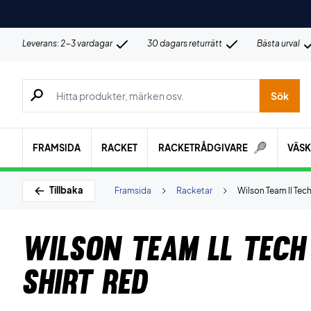
Leverans: 2-3 vardagar
30 dagars returrätt
Bästa urval
Sök efter produkter, märken osv.
Sök
FRAMSIDA
RACKET
RACKETRÅDGIVARE
VÄS
Tillbaka
Framsida
Racketar
Wilson Team ll Tech
Wilson Team ll Tech
Shirt Red