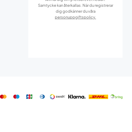
Samtycke kan återkallas. När du registrerar
dig godkänner du våra
personuppgiftspolicy.