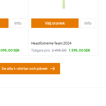
Info
Välj storlek
Info
Head Extreme Team 2024
.095,00 SEK
Tidigare pris:
2.495,00
1.595,00 SEK
Se alla t-shirtar och pikeér