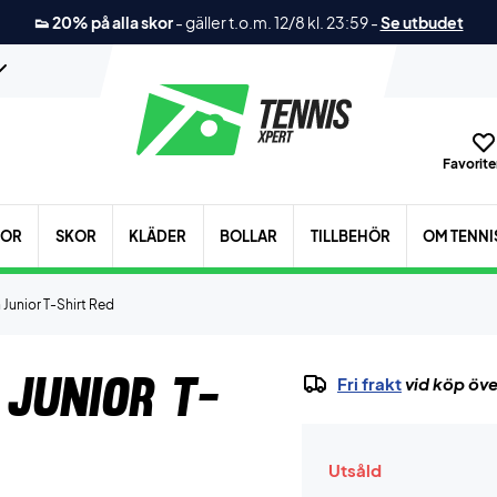
👟 20% på alla skor
-
gäller t.o.m. 12/8 kl. 23:59
-
Se utbudet
Favoriter
KOR
SKOR
KLÄDER
BOLLAR
TILLBEHÖR
OM TENNI
 Junior T-Shirt Red
 Junior T-
Fri frakt
vid köp öve
Utsåld