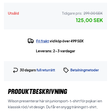
Utsåld
Tidigare pris:
299,00 SEK
125,00 SEK
Fri frakt
vid köp över 499 SEK
Leverans: 2-3 vardagar
30 dagars
full returrätt
Betalningmetoder
PRODUKTBESKRIVNING
Wilson presenterar här sin juniorsport- t-shirt för pojkar i en
klassisk röd / vit design. Du får en snygg träningst t-shirt ,