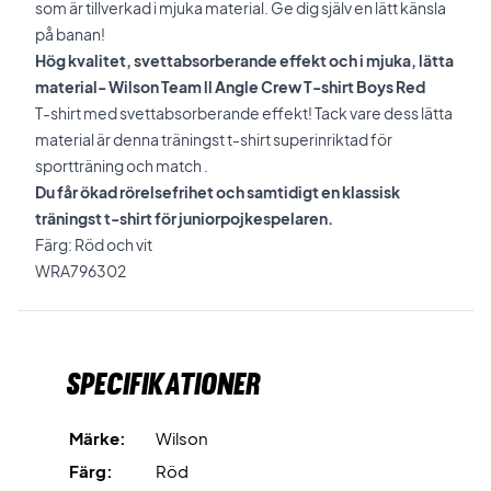
som är tillverkad i mjuka material. Ge dig själv en lätt känsla
på banan!
Hög kvalitet, svettabsorberande effekt och i mjuka, lätta
material- Wilson Team ll Angle Crew T-shirt Boys Red
T-shirt med svettabsorberande effekt! Tack vare dess lätta
material är denna träningst t-shirt superinriktad för
sportträning och match .
Du får ökad rörelsefrihet och samtidigt en klassisk
träningst t-shirt för juniorpojkespelaren.
Färg: Röd och vit
WRA796302
Specifikationer
Märke:
Wilson
Färg:
Röd