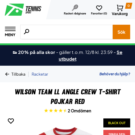
0
Varukorg
Racket rådgivare
Favoriter (
0
)
Sök efter produkter, märken osv.
Sök
MENY
👟 20% på alla skor
-
gäller t.o.m. 12/8 kl. 23:59
-
Se
utbudet
|
Behöver du hjälp?
Tillbaka
Racketar
Wilson Team ll Angle Crew T-shirt
Pojkar Red
2 Omdömen
BLACK OUT
BLACK OUT
SPARA 58%
SPARA 58%