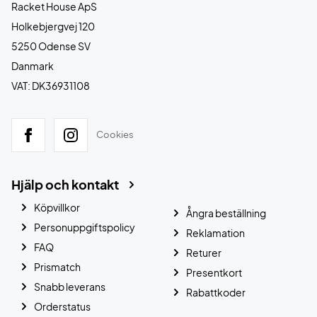
Racket House ApS
Holkebjergvej 120
5250 Odense SV
Danmark
VAT: DK36931108
Cookies
Hjälp och kontakt
Köpvillkor
Ångra beställning
Personuppgiftspolicy
Reklamation
FAQ
Returer
Prismatch
Presentkort
Snabb leverans
Rabattkoder
Orderstatus