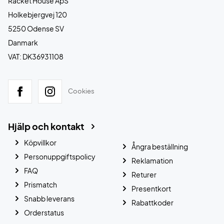
Racket House ApS
Holkebjergvej 120
5250 Odense SV
Danmark
VAT: DK36931108
Cookies
Hjälp och kontakt
Köpvillkor
Ångra beställning
Personuppgiftspolicy
Reklamation
FAQ
Returer
Prismatch
Presentkort
Snabb leverans
Rabattkoder
Orderstatus