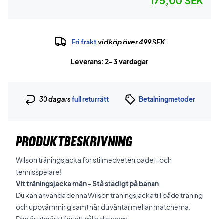
175,00 SEK
Fri frakt
vid köp över 499 SEK
Leverans: 2-3 vardagar
30 dagars
full returrätt
Betalningmetoder
PRODUKTBESKRIVNING
Wilson träningsjacka för stilmedveten padel -och
tennisspelare!
Vit träningsjacka män - Stå stadigt på banan
Du kan använda denna Wilson träningsjacka till både träning
och uppvärmning samt när du väntar mellan matcherna.
Den är utmärkt för att hålla dig varm.