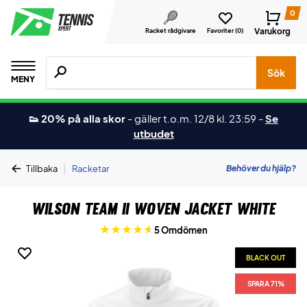
0
Varukorg
Racket rådgivare
Favoriter (
0
)
Sök efter produkter, märken osv.
Sök
MENY
👟 20% på alla skor
-
gäller t.o.m. 12/8 kl. 23:59
-
Se
utbudet
|
Behöver du hjälp?
Tillbaka
Racketar
Wilson Team II Woven Jacket White
5 Omdömen
BLACK OUT
SPARA 71%