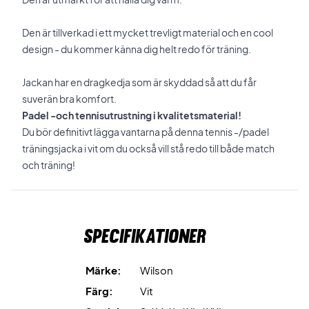
Den är tillverkad i ett mycket trevligt material och en cool
design - du kommer känna dig helt redo för träning.
Jackan har en dragkedja som är skyddad så att du får
suverän bra komfort.
Padel -och tennisutrustning i kvalitetsmaterial!
Du bör definitivt lägga vantarna på denna tennis -/padel
träningsjacka i vit om du också vill stå redo till både match
och träning!
Specifikationer
Märke:
Wilson
Färg:
Vit