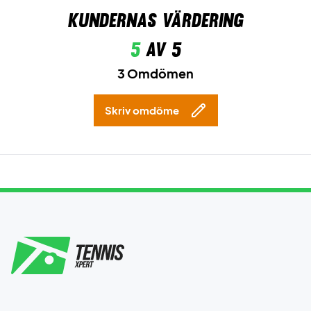
Kundernas värdering
5
av 5
3 Omdömen
Skriv omdöme