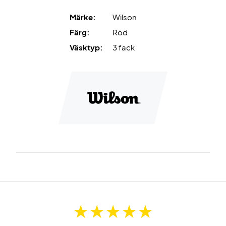
Märke:
Wilson
Färg:
Röd
Väsktyp:
3 fack