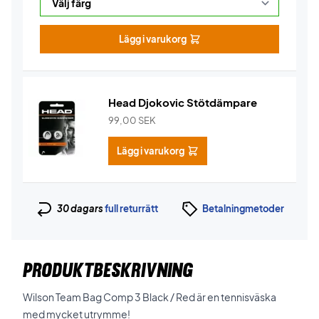
Lägg i varukorg
Head Djokovic Stötdämpare
99,00
SEK
Lägg i varukorg
30 dagars
full returrätt
Betalningmetoder
PRODUKTBESKRIVNING
Wilson Team Bag Comp 3 Black / Red är en tennisväska
med mycket utrymme!