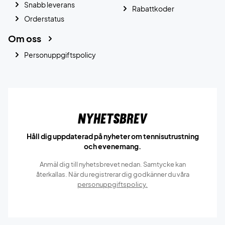
Snabb leverans
Rabattkoder
Orderstatus
Om oss
Personuppgiftspolicy
Nyhetsbrev
Håll dig uppdaterad på nyheter om tennisutrustning
och evenemang.
Anmäl dig till nyhetsbrevet nedan. Samtycke kan
återkallas. När du registrerar dig godkänner du våra
personuppgiftspolicy.