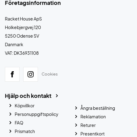
Företagsinformation
Racket House ApS
Holkebjergvej 120
5250 Odense SV
Danmark
VAT: DK36931108
Cookies
Hjälp och kontakt
Köpvillkor
Ångra beställning
Personuppgiftspolicy
Reklamation
FAQ
Returer
Prismatch
Presentkort