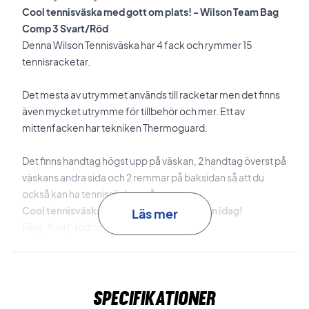
Cool tennisväska med gott om plats!
- Wilson Team Bag
Comp 3 Svart/Röd
Denna Wilson Tennisväska har 4 fack och rymmer 15
tennisracketar.
Det mesta av utrymmet används till racketar men det finns
även mycket utrymme för tillbehör och mer.
Ett av
mittenfacken har tekniken Thermoguard.
Det finns handtag högst upp på väskan, 2 handtag överst på
väskans andra sida och 2 remmar på baksidan så att du
också kan ha tennissäcken på ryggen.
Cool tennisväska - till ett bra pris!
Köp den idag!
Läs mer
Färg: Svart, röd och vit
Material: 100% polyester.
Specifikationer