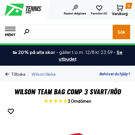
0
Varukorg
Racket rådgivare
Favoriter (
0
)
Sök efter produkter, märken osv.
Sök
MENY
👟 20% på alla skor
-
gäller t.o.m. 12/8 kl. 23:59
-
Se
utbudet
|
Behöver du hjälp?
Tillbaka
Wilson Väska
Wilson Team Bag Comp 3 Svart/Röd
3 Omdömen