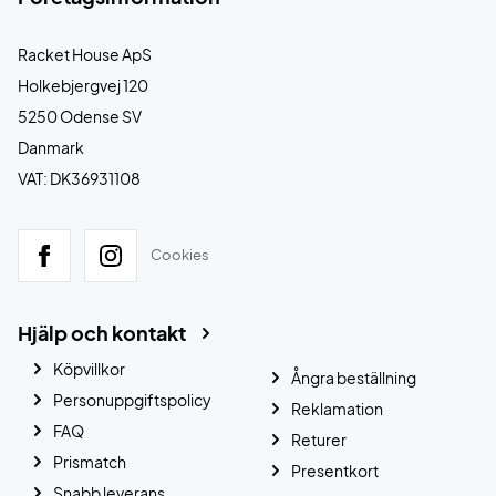
Racket House ApS
Holkebjergvej 120
5250 Odense SV
Danmark
VAT: DK36931108
Cookies
Hjälp och kontakt
Köpvillkor
Ångra beställning
Personuppgiftspolicy
Reklamation
FAQ
Returer
Prismatch
Presentkort
Snabb leverans