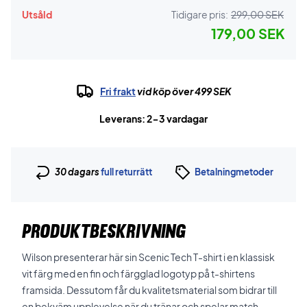
Utsåld
Tidigare pris:
299,00 SEK
179,00 SEK
Fri frakt
vid köp över 499 SEK
Leverans: 2-3 vardagar
30 dagars
full returrätt
Betalningmetoder
PRODUKTBESKRIVNING
Wilson presenterar här sin Scenic Tech T-shirt i en klassisk
vit färg med en fin och färgglad logotyp på t-shirtens
framsida. Dessutom får du kvalitetsmaterial som bidrar till
en bekväm upplevelse när du tränar och spelar match .