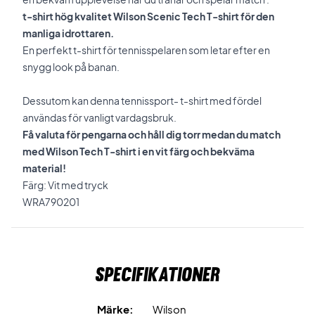
t-shirt hög kvalitet Wilson Scenic Tech T-shirt för den
manliga idrottaren.
En perfekt t-shirt för tennisspelaren som letar efter en
snygg look på banan.
Dessutom kan denna tennissport- t-shirt med fördel
användas för vanligt vardagsbruk.
Få valuta för pengarna och håll dig torr medan du match
med Wilson Tech T-shirt i en vit färg och bekväma
material!
Färg: Vit med tryck
WRA790201
Specifikationer
Märke:
Wilson