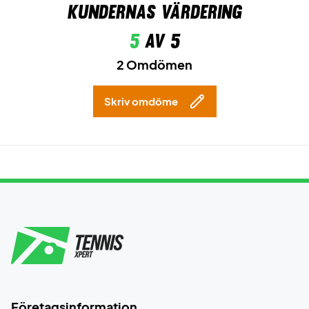
Kundernas värdering
5
av 5
2 Omdömen
Skriv omdöme
Företagsinformation