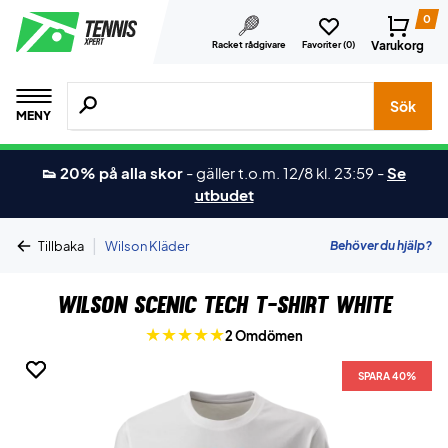
0
Varukorg
Racket rådgivare
Favoriter (
0
)
Sök efter produkter, märken osv.
Sök
MENY
👟 20% på alla skor
-
gäller t.o.m. 12/8 kl. 23:59
-
Se
utbudet
|
Behöver du hjälp?
Tillbaka
Wilson Kläder
Wilson Scenic Tech T-shirt White
2 Omdömen
SPARA 40%
SPARA 40%