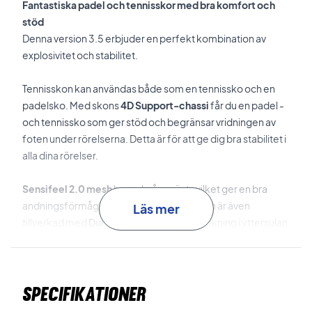
Fantastiska padel och tennisskor med bra komfort och
stöd
Denna version 3.5 erbjuder en perfekt kombination av
explosivitet och stabilitet.
Tennisskon kan användas både som en tennissko och en
padelsko.
Med skons
4D Support-chassi
får du en padel -
och tennissko som ger stöd och begränsar vridningen av
foten under rörelserna.
Detta är för att ge dig bra stabilitet i
alla dina rörelser.
Sensifeel 2.0 mesh
har också använts
vilket ger en bra
andningsförmåga, komfort och stöd.
Skon är även
Läs mer
tillverkad med
Duralast-
teknik, en förstärkning i yttersulan
som ger en bra slitstark tennis- och padelsko.
Dessutom
har förstärkningar också använts vid tårna och på den inre
delen, vilket också ger god hållbarhet, stöd och stabilitet.
Specifikationer
Träningsskor från Wilson med stabilitet och stöd
Köp denna sko och få en suverän padelsko och tennissko