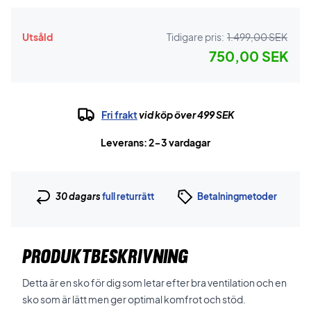
Utsåld
Tidigare pris:
1.499,00 SEK
750,00 SEK
Fri frakt
vid köp över 499 SEK
Leverans: 2-3 vardagar
30 dagars
full returrätt
Betalningmetoder
PRODUKTBESKRIVNING
Detta är en sko för dig som letar efter bra ventilation och en
sko som är lätt men ger optimal komfrot och stöd.