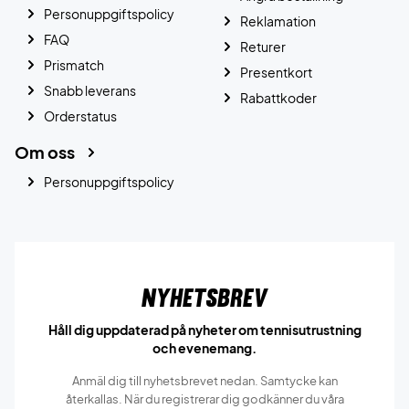
Personuppgiftspolicy
Reklamation
FAQ
Returer
Prismatch
Presentkort
Snabb leverans
Rabattkoder
Orderstatus
Om oss
Personuppgiftspolicy
Nyhetsbrev
Håll dig uppdaterad på nyheter om tennisutrustning
och evenemang.
Anmäl dig till nyhetsbrevet nedan. Samtycke kan
återkallas. När du registrerar dig godkänner du våra