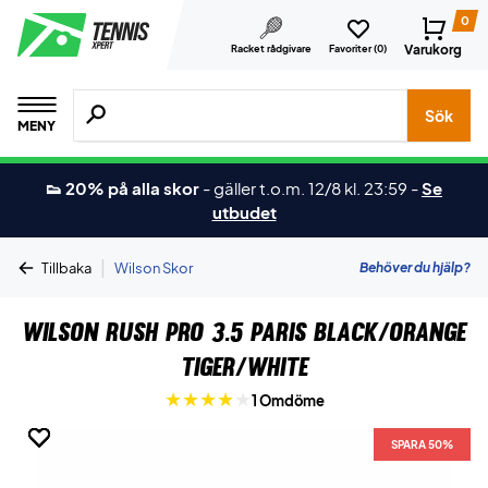
0
Varukorg
Racket rådgivare
Favoriter (
0
)
Sök efter produkter, märken osv.
Sök
MENY
👟 20% på alla skor
-
gäller t.o.m. 12/8 kl. 23:59
-
Se
utbudet
|
Behöver du hjälp?
Tillbaka
Wilson Skor
Wilson Rush Pro 3.5 Paris Black/Orange
Tiger/White
1 Omdöme
SPARA 50%
SPARA 50%
SPARA 50%
SPARA 50%
SPARA 50%
SPARA 50%