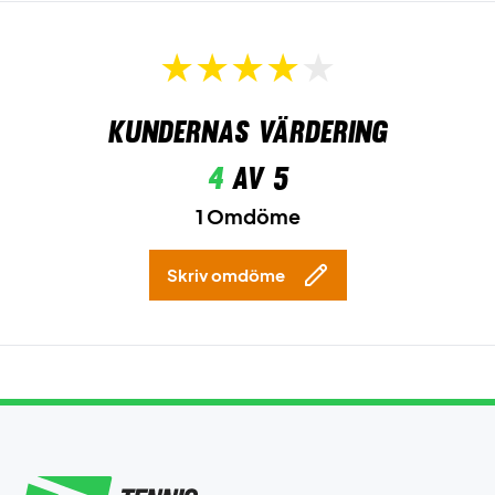
Kundernas värdering
4
av 5
1 Omdöme
Skriv omdöme