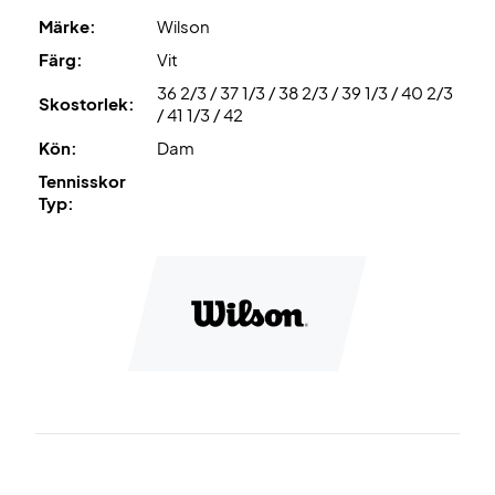
du enkelt kan röra dig i samt som har bra hållbarhet.
Märke:
Wilson
Wilson Rush Pro skor som är lätta att röra sig i
Färg:
Vit
Lätt, bekväm och stabil sko som man kan göra snabba
36 2/3 / 37 1/3 / 38 2/3 / 39 1/3 / 40 2/3
rörelser i, beskriver denna sko mycket bra.
Skostorlek:
/ 41 1/3 / 42
Kön:
Dam
Tennisskor
Typ: