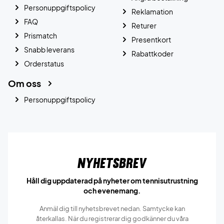
Personuppgiftspolicy
Reklamation
FAQ
Returer
Prismatch
Presentkort
Snabb leverans
Rabattkoder
Orderstatus
Om oss
Personuppgiftspolicy
Nyhetsbrev
Håll dig uppdaterad på nyheter om tennisutrustning
och evenemang.
Anmäl dig till nyhetsbrevet nedan. Samtycke kan
återkallas. När du registrerar dig godkänner du våra