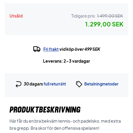
Utsåld
Tidigare pris:
1.499,00 SEK
1.299,00 SEK
Fri frakt
vid köp över 499 SEK
Leverans: 2-3 vardagar
30 dagars
full returrätt
Betalningmetoder
PRODUKTBESKRIVNING
Här får du en bra bekväm tennis- och padelsko, med extra
bra grepp.
Bra skor för den offensiva spelaren!