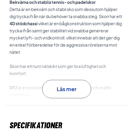
Bekväma och stabila tennis- och padelskor
Detta är en bekväm och stabil sko som dessutom hjälper
dig trycka ifrån när du behöver ta snabba steg.
Skon har ett
4D stödchassi
vilket är en bågkonstruktion som hjälper dig
trycka ifrån samt ger stabilitet vid snabba genererar
mycket lyft- och vridkontroll, vilket innebär att det ger dig
en enkel förberedelse för de aggressiva rörelserna mot
nätet.
Skon har ett tunt nätskikt som ger bra luftighet och
komfort.
DF2
är en bra kompromiss mellan komfort och snabb
Läs mer
prestanda.
R-DST +
ger en bra rebound-effekt när du landar.
Specifikationer
Duralast
är en bra gummiblandning som ger dig hållbarhet
och maximal dragkraft.
Det betyder att du får en sko som