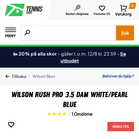
0
Varukorg
Racket rådgivare
Favoriter (
0
)
Sök efter produkter, märken osv.
Sök
MENY
👟 20% på alla skor
-
gäller t.o.m. 12/8 kl. 23:59
-
Se
utbudet
|
Behöver du hjälp?
Tillbaka
Wilson Skor
Wilson Rush Pro 3.5 Dam White/Pearl
Blue
1 Omdöme
SPARA 13%
SPARA 13%
SPARA 13%
SPARA 13%
SPARA 13%