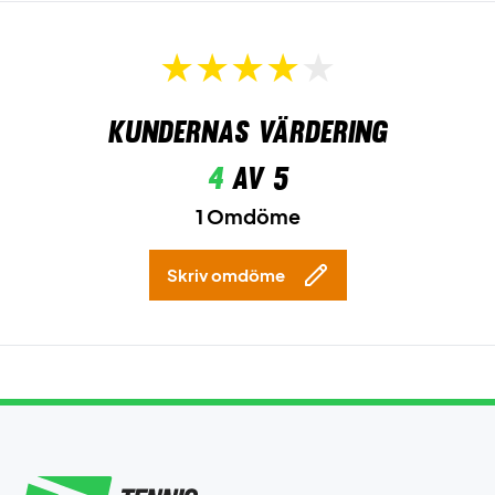
Kundernas värdering
4
av 5
1 Omdöme
Skriv omdöme