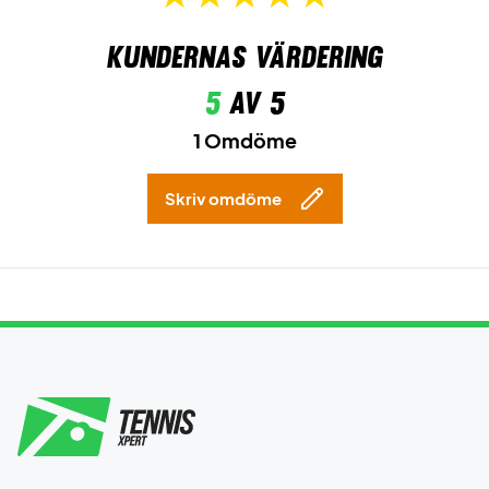
Kundernas värdering
5
av 5
1 Omdöme
Skriv omdöme