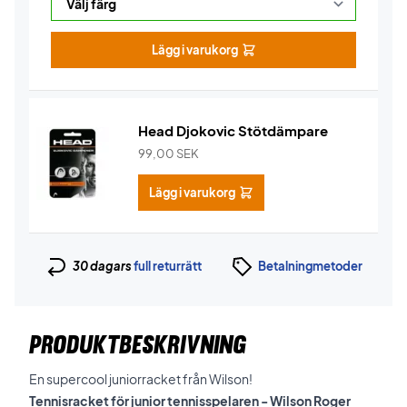
Lägg i varukorg
Head Djokovic Stötdämpare
99,00
SEK
Lägg i varukorg
30 dagars
full returrätt
Betalningmetoder
PRODUKTBESKRIVNING
En supercool juniorracket från Wilson!
Tennisracket för junior tennisspelaren - Wilson Roger