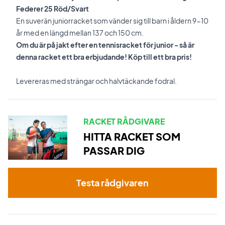
Federer 25 Röd/Svart
En suverän juniorracket som vänder sig till barn i åldern 9-10
år med en längd mellan 137 och 150 cm.
Om du är på jakt efter en tennisracket för junior - så är
denna racket ett bra erbjudande! Köp till ett bra pris!
Levereras med strängar och halvtäckande fodral.
RACKET RÅDGIVARE
HITTA RACKET SOM
PASSAR DIG
Testa rådgivaren