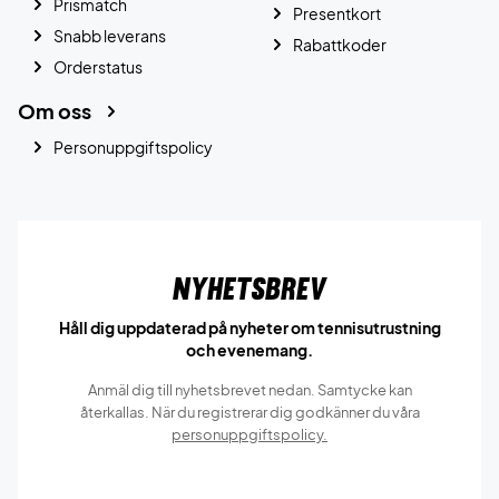
Prismatch
Presentkort
Snabb leverans
Rabattkoder
Orderstatus
Om oss
Personuppgiftspolicy
Nyhetsbrev
Håll dig uppdaterad på nyheter om tennisutrustning
och evenemang.
Anmäl dig till nyhetsbrevet nedan. Samtycke kan
återkallas. När du registrerar dig godkänner du våra
personuppgiftspolicy.