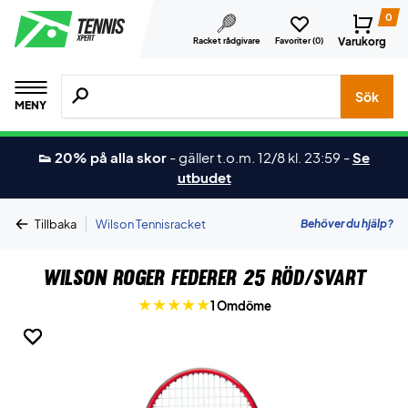
0
Varukorg
Racket rådgivare
Favoriter (
0
)
Sök efter produkter, märken osv.
Sök
MENY
👟 20% på alla skor
-
gäller t.o.m. 12/8 kl. 23:59
-
Se
utbudet
|
Behöver du hjälp?
Tillbaka
Wilson Tennisracket
Wilson Roger Federer 25 Röd/Svart
1 Omdöme