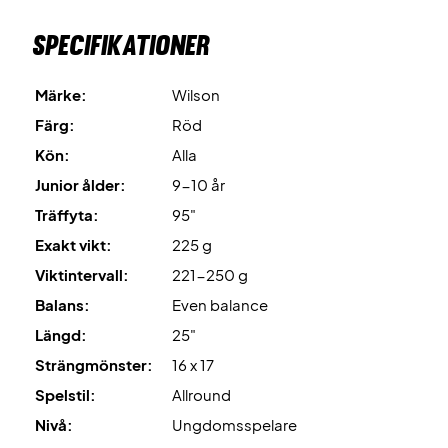
Specifikationer
Märke:
Wilson
Färg:
Röd
Kön:
Alla
Junior ålder:
9-10 år
Träffyta:
95"
Exakt vikt:
225 g
Viktintervall:
221-250 g
Balans:
Even balance
Längd:
25"
Strängmönster:
16 x 17
Spelstil:
Allround
Nivå:
Ungdomsspelare