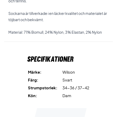
och tennis.
Sockarna är tillverkade i en läcker kvalitet och materialet är
töjbart och bekvämt.
Material: 71% Bomull, 24% Nylon, 3% Elastan, 2% Nylon
Specifikationer
Märke:
Wilson
Färg:
Svart
Strumpstorlek:
34-36 / 37-42
Kön:
Dam