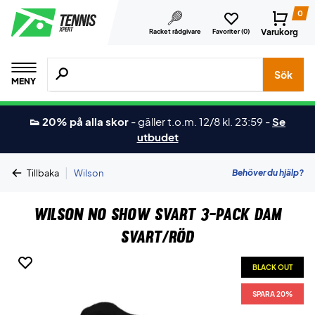
0
Varukorg
Racket rådgivare
Favoriter (
0
)
Sök efter produkter, märken osv.
Sök
MENY
👟 20% på alla skor
-
gäller t.o.m. 12/8 kl. 23:59
-
Se
utbudet
|
Behöver du hjälp?
Tillbaka
Wilson
Wilson No Show Svart 3-pack Dam
Svart/Röd
BLACK OUT
SPARA 20%