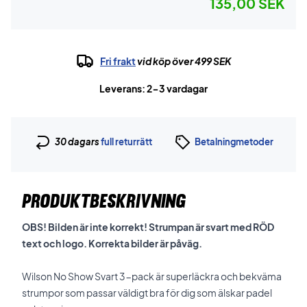
135,00 SEK
Fri frakt
vid köp över 499 SEK
Leverans: 2-3 vardagar
30 dagars
full returrätt
Betalningmetoder
PRODUKTBESKRIVNING
OBS! Bilden är inte korrekt! Strumpan är svart med RÖD
text och logo. Korrekta bilder är påväg.
Wilson No Show Svart 3-pack är superläckra och bekväma
strumpor som passar väldigt bra för dig som älskar padel