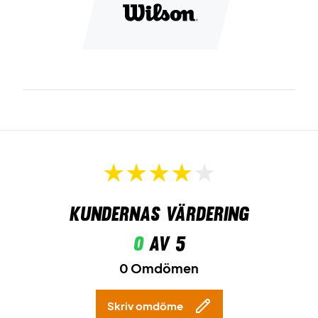
Kundernas värdering
0
av 5
0 Omdömen
Skriv omdöme