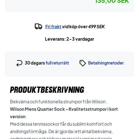
135,00 SEK
Fri frakt
vid köp över 499 SEK
Leverans: 2-3 vardagar
30 dagars
full returrätt
Betalningmetoder
PRODUKTBESKRIVNING
Bekväma och funktionella strumpor från Wilson .
Wilson Mens Quarter Sock - Kvalitetsstrumpor i kort
version
Med dessa tennissockor får du sublim komfort och
andningsförmåga. De är gjorda i ett antal bekväma,
andningsbara och töjbara material samt med coola