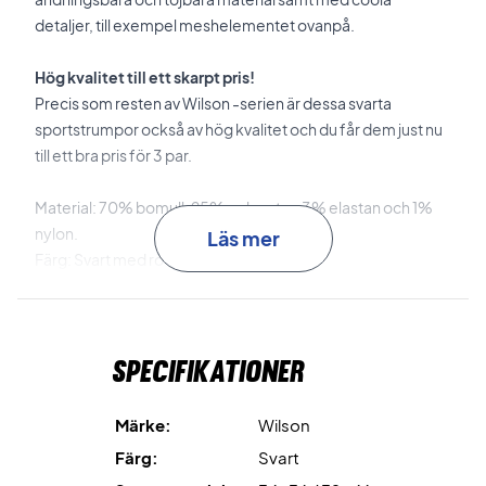
detaljer, till exempel meshelementet ovanpå.
Hög kvalitet till ett skarpt pris!
Precis som resten av Wilson -serien är dessa svarta
sportstrumpor också av hög kvalitet och du får dem just nu
till ett bra pris för 3 par.
Material: 70% bomull, 25% polyester, 3% elastan och 1%
nylon.
Läs mer
Färg: Svart med röd logga
Ett paket innehåller 3 par strumpor.
Wilson nr: WRA803102
Specifikationer
Märke:
Wilson
Färg:
Svart