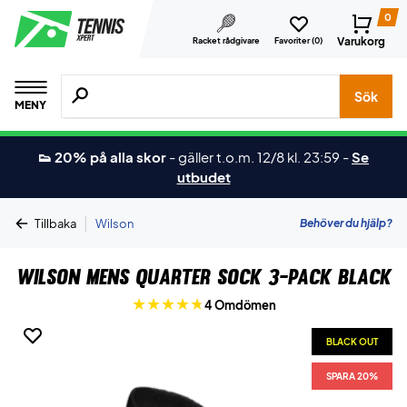
0
Varukorg
Racket rådgivare
Favoriter (
0
)
Sök efter produkter, märken osv.
Sök
MENY
👟 20% på alla skor
-
gäller t.o.m. 12/8 kl. 23:59
-
Se
utbudet
|
Behöver du hjälp?
Tillbaka
Wilson
Wilson Mens Quarter Sock 3-Pack Black
4 Omdömen
BLACK OUT
SPARA 20%