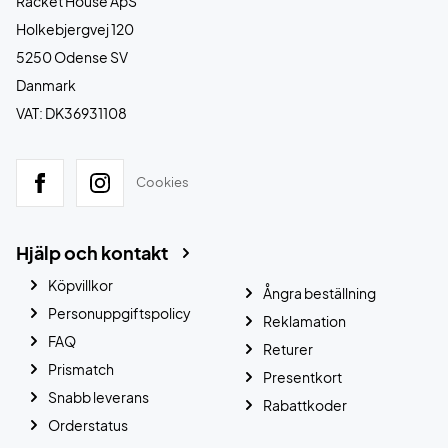
Racket House ApS
Holkebjergvej 120
5250 Odense SV
Danmark
VAT: DK36931108
Cookies
Hjälp och kontakt
Köpvillkor
Ångra beställning
Personuppgiftspolicy
Reklamation
FAQ
Returer
Prismatch
Presentkort
Snabb leverans
Rabattkoder
Orderstatus