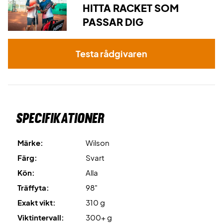
Expertråd: För denna racket rekommenderar vi en
HITTA RACKET SOM
strängning med Wilson Revolve, som du också kan få i olika
PASSAR DIG
storlekar och färger. Vi rekommenderar även att du
strängarmed 25 kg.
Testa rådgivaren
Specifikationer
Märke:
Wilson
Färg:
Svart
Kön:
Alla
Träffyta:
98"
Exakt vikt:
310 g
Viktintervall:
300+ g