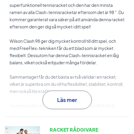
superfunktionell tennisracket och den har den minsta
ramen av alla Clash-tennisracketar eftersom det är 98 ". Du
kommer garanterat vara säker på att använda denna racket
eftersom den ger dig så mycket i ditt spel!
Wilson Clash 98 ger dig mycket kontroll till ditt spel, och
med FreeFlex-tekniken får du ett blad som är mycket
flexibelt. Dessutom har denna Clash-tennisracket en låg
balans, vilket också erbjuder många fördelar.
Sammantaget får du det bästa av två världar i en racket,
vilket är superbra om du vill ha flexibilitet, stabilitet, kontroll,
men också lite kraft!
Läs mer
Levereras utan strängar. Vi rekommenderar alltid att du
köper en professionell strängning för ENDAST 299 SEK - så
att din nya racket är 100% klar från början.
RACKET RÅDGIVARE