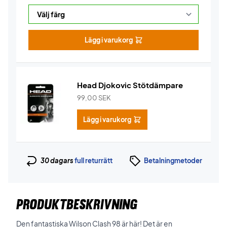
Lägg i varukorg
Head Djokovic Stötdämpare
99,00
SEK
Lägg i varukorg
30 dagars
full returrätt
Betalningmetoder
PRODUKTBESKRIVNING
Den fantastiska Wilson Clash 98 är här! Det är en