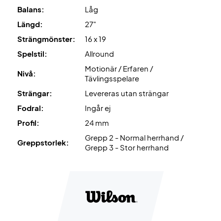
Balans:
Låg
Längd:
27"
Strängmönster:
16 x 19
Spelstil:
Allround
Motionär / Erfaren /
Nivå:
Tävlingsspelare
Strängar:
Levereras utan strängar
Fodral:
Ingår ej
Profil:
24 mm
Grepp 2 - Normal herrhand /
Greppstorlek:
Grepp 3 - Stor herrhand