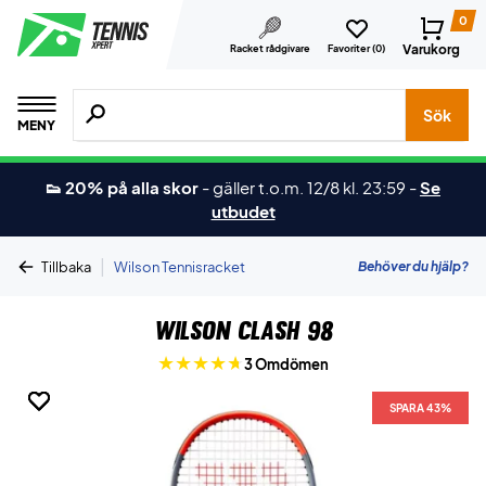
0
Varukorg
Racket rådgivare
Favoriter (
0
)
Sök efter produkter, märken osv.
Sök
MENY
👟 20% på alla skor
-
gäller t.o.m. 12/8 kl. 23:59
-
Se
utbudet
|
Behöver du hjälp?
Tillbaka
Wilson Tennisracket
Wilson Clash 98
3 Omdömen
SPARA 43%
SPARA 43%
SPARA 43%
SPARA 43%
SPARA 43%