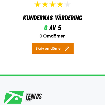
Kundernas värdering
0
av 5
0 Omdömen
Skriv omdöme