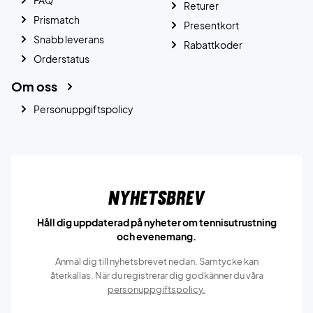
Returer
Prismatch
Presentkort
Snabb leverans
Rabattkoder
Orderstatus
Om oss
Personuppgiftspolicy
Nyhetsbrev
Håll dig uppdaterad på nyheter om tennisutrustning
och evenemang.
Anmäl dig till nyhetsbrevet nedan. Samtycke kan
återkallas. När du registrerar dig godkänner du våra
personuppgiftspolicy.