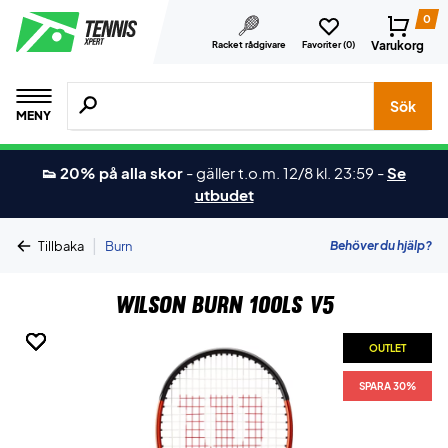
0
Varukorg
Racket rådgivare
Favoriter (
0
)
Sök efter produkter, märken osv.
Sök
MENY
👟 20% på alla skor
-
gäller t.o.m. 12/8 kl. 23:59
-
Se
utbudet
|
Behöver du hjälp?
Tillbaka
Burn
Wilson Burn 100LS V5
OUTLET
OUTLET
OUTLET
OUTLET
OUTLET
OUTLET
SPARA 30%
SPARA 30%
SPARA 30%
SPARA 30%
SPARA 30%
SPARA 30%