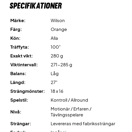
Specifikationer
Märke:
Wilson
Färg:
Orange
Kön:
Alla
Träffyta:
100"
Exakt vikt:
280 g
Viktintervall:
271-285 g
Balans:
Låg
Längd:
27"
Strängmönster:
18 x 16
Spelstil:
Kontroll / Allround
Motionär / Erfaren /
Nivå:
Tävlingsspelare
Strängar:
Levereras med fabrikssträngar