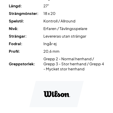
LEVERERAS UTAN STRÄNGNING. Vi rekommenderar att du
Längd:
27"
köper till en professionell strängning så att racketen är
Strängmönster:
18 x 20
100% redo från början.
Spelstil:
Kontroll / Allround
Expertrekommendation: För detta racket rekommenderar
Nivå:
Erfaren / Tävlingsspelare
vi en strängning med Wilson Revolve och 24 kg.
Strängar:
Levereras utan strängar
Fodral:
Ingår ej
Dessutom levereras den utan fodral!
Profil:
20,6 mm
Grepp 2 - Normal herrhand /
Greppstorlek:
Grepp 3 - Stor herrhand / Grepp 4
- Mycket stor herrhand