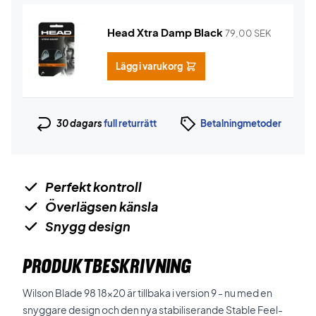
Head Xtra Damp Black
79,00
SEK
Lägg i varukorg
30 dagars
full returrätt
Betalningmetoder
Perfekt kontroll
Överlägsen känsla
Snygg design
PRODUKTBESKRIVNING
Wilson Blade 98 18x20 är tillbaka i version 9 - nu med en
snyggare design och den nya stabiliserande Stable Feel-