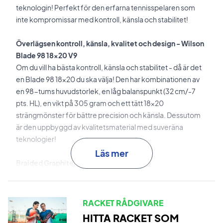
teknologin! Perfekt för den erfarna tennisspelaren som
inte kompromissar med kontroll, känsla och stabilitet!
Överlägsen kontroll, känsla, kvalitet och design - Wilson
Blade 98 18x20 V9
Om du vill ha bästa kontroll, känsla och stabilitet - då är det
en Blade 98 18x20 du ska välja! Den har kombinationen av
en 98-tums huvudstorlek, en låg balanspunkt (32 cm/-7
pts. HL), en vikt på 305 gram och ett tätt 18x20
strängmönster för bättre precision och känsla. Dessutom
är den uppbyggd av kvalitetsmaterial med suveräna
teknologier!
Läs mer
Braided Graphite + Basalt
är den reaktiva
materialkombinationen som används i ramkonstruktionen.
Detta säkerställer överlägsen kontroll, känsla och
bollkontakt.
RACKET RÅDGIVARE
HITTA RACKET SOM
Parallel Drilling
är 'borrningskonstruktionen' som