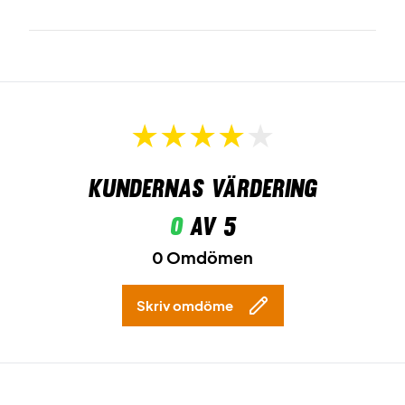
Kundernas värdering
0
av 5
0 Omdömen
Skriv omdöme