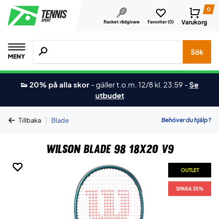
0
Varukorg
Racket rådgivare
Favoriter (
0
)
Sök efter produkter, märken osv.
Sök
MENY
👟 20% på alla skor
-
gäller t.o.m. 12/8 kl. 23:59
-
Se
utbudet
|
Behöver du hjälp?
Tillbaka
Blade
Wilson Blade 98 18x20 V9
OUTLET
OUTLET
OUTLET
OUTLET
OUTLET
OUTLET
SPARA 35%
SPARA 35%
SPARA 35%
SPARA 35%
SPARA 35%
SPARA 35%