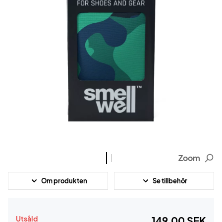
Zoom
Om produkten
Se tillbehör
Utsåld
149,00 SEK