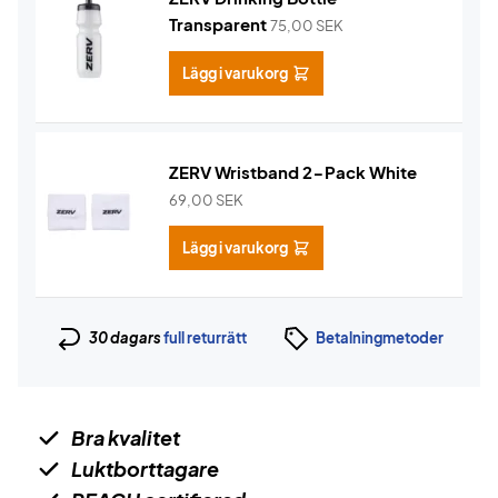
Transparent
75,00
SEK
Lägg i varukorg
ZERV Wristband 2-Pack White
69,00
SEK
Lägg i varukorg
30 dagars
full returrätt
Betalningmetoder
Bra kvalitet
Luktborttagare