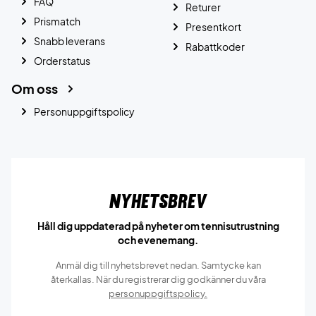
FAQ
Returer
Prismatch
Presentkort
Snabb leverans
Rabattkoder
Orderstatus
Om oss
Personuppgiftspolicy
Nyhetsbrev
Håll dig uppdaterad på nyheter om tennisutrustning
och evenemang.
Anmäl dig till nyhetsbrevet nedan. Samtycke kan
återkallas. När du registrerar dig godkänner du våra
personuppgiftspolicy.