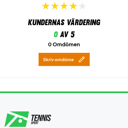
Kundernas värdering
0
av 5
0 Omdömen
Skriv omdöme