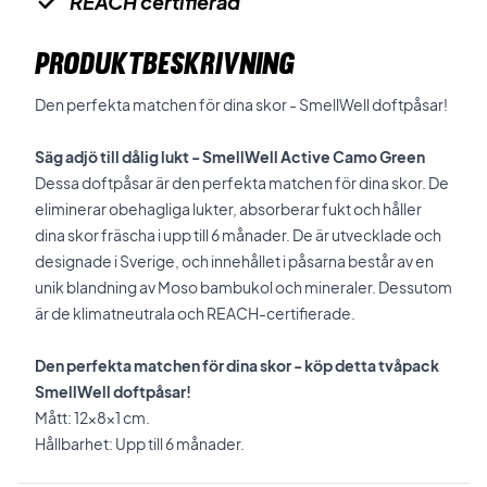
REACH certifierad
PRODUKTBESKRIVNING
Den perfekta matchen för dina skor - SmellWell doftpåsar!
Säg adjö till dålig lukt - SmellWell Active Camo Green
Dessa doftpåsar är den perfekta matchen för dina skor. De
eliminerar obehagliga lukter, absorberar fukt och håller
dina skor fräscha i upp till 6 månader. De är utvecklade och
designade i Sverige, och innehållet i påsarna består av en
unik blandning av Moso bambukol och mineraler. Dessutom
är de klimatneutrala och REACH-certifierade.
Den perfekta matchen för dina skor - köp detta tvåpack
SmellWell doftpåsar!
Mått: 12x8x1 cm.
Hållbarhet: Upp till 6 månader.