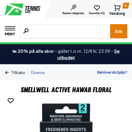
0
Varukorg
Racket rådgivare
Favoriter (
0
)
Sök efter produkter, märken osv.
Sök
MENY
👟 20% på alla skor
-
gäller t.o.m. 12/8 kl. 23:59
-
Se
utbudet
|
Behöver du hjälp?
Tillbaka
Diverse
SmellWell Active Hawaii Floral