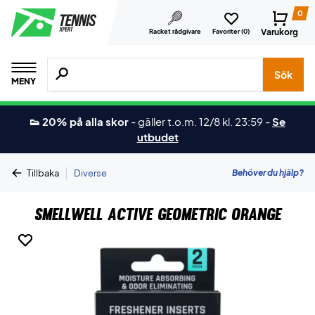
0
Varukorg
Racket rådgivare
Favoriter (
0
)
Sök efter produkter, märken osv.
Sök
MENY
👟 20% på alla skor
-
gäller t.o.m. 12/8 kl. 23:59
-
Se
utbudet
|
Behöver du hjälp?
Tillbaka
Diverse
SmellWell Active Geometric Orange