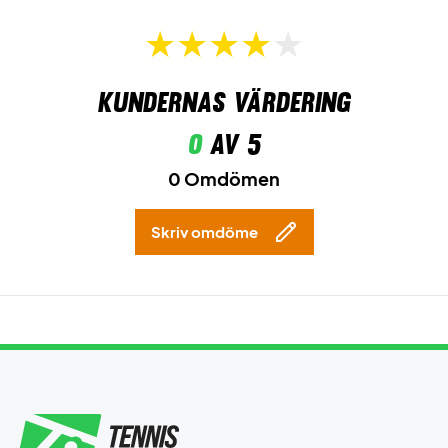
Kundernas värdering
0
av 5
0 Omdömen
Skriv omdöme