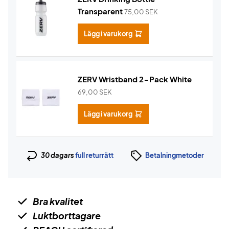
Transparent
75,00
SEK
Lägg i varukorg
ZERV Wristband 2-Pack White
69,00
SEK
Lägg i varukorg
30 dagars
full returrätt
Betalningmetoder
Bra kvalitet
Luktborttagare