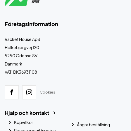
Företagsinformation
Racket House ApS
Holkebjergvej 120
5250 Odense SV
Danmark
VAT: DK36931108
Cookies
Hjälp och kontakt
Köpvillkor
Ångra beställning
Personuppgiftspolicy