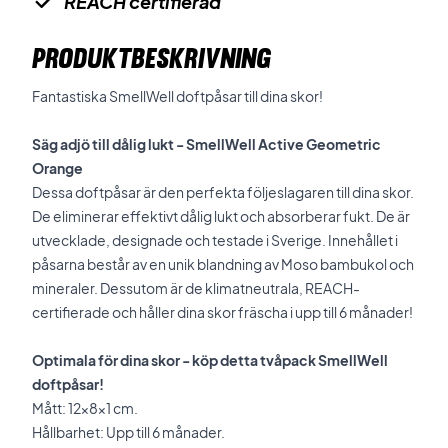
REACH certifierad
PRODUKTBESKRIVNING
Fantastiska SmellWell doftpåsar till dina skor!
Säg adjö till dålig lukt - SmellWell Active Geometric
Orange
Dessa doftpåsar är den perfekta följeslagaren till dina skor.
De eliminerar effektivt dålig lukt och absorberar fukt. De är
utvecklade, designade och testade i Sverige. Innehållet i
påsarna består av en unik blandning av Moso bambukol och
mineraler. Dessutom är de klimatneutrala, REACH-
certifierade och håller dina skor fräscha i upp till 6 månader!
Optimala för dina skor - köp detta tvåpack SmellWell
doftpåsar!
Mått: 12x8x1 cm.
Hållbarhet: Upp till 6 månader.