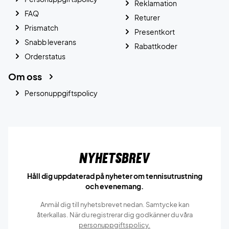
Reklamation
FAQ
Returer
Prismatch
Presentkort
Snabb leverans
Rabattkoder
Orderstatus
Om oss
Personuppgiftspolicy
Nyhetsbrev
Håll dig uppdaterad på nyheter om tennisutrustning
och evenemang.
Anmäl dig till nyhetsbrevet nedan. Samtycke kan
återkallas. När du registrerar dig godkänner du våra
personuppgiftspolicy.