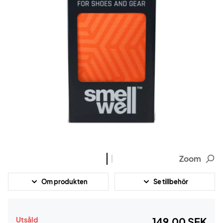
Zoom
Om produkten
Se tillbehör
Utsåld
149,00 SEK