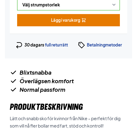
Lägg i varukorg
30 dagars
full returrätt
Betalningmetoder
Blixtsnabba
Överlägsen komfort
Normal passform
PRODUKTBESKRIVNING
Lätt och snabb sko för kvinnor från Nike – perfekt för dig
som vill nå fler bollar med fart, stöd och kontroll!