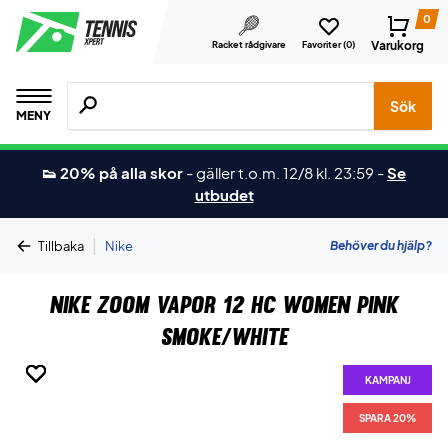
0
Varukorg
Racket rådgivare
Favoriter (
0
)
Sök efter produkter, märken osv.
Sök
MENY
👟 20% på alla skor
-
gäller t.o.m. 12/8 kl. 23:59
-
Se
utbudet
|
Behöver du hjälp?
Tillbaka
Nike
Nike Zoom Vapor 12 Hc Women Pink
Smoke/White
KAMPANJ
KAMPANJ
KAMPANJ
KAMPANJ
KAMPANJ
KAMPANJ
KAMPANJ
KAMPANJ
SPARA 20%
SPARA 20%
SPARA 20%
SPARA 20%
SPARA 20%
SPARA 20%
SPARA 20%
SPARA 20%