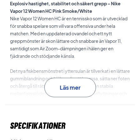
Explosiv hastighet, stabilitet och säkert grepp – Nike
Vapor 12 Women HC Pink Smoke/White
Nike Vapor 12 Women HC är en tennissko som är utvecklad
för snabba spelare som vill vara offensiva under hela
matchen. Med en uppdaterad ovandel och ett nytt
greppmönster är skon lättare och snabbare än Vapor 11,
samtidigt som Air Zoom-dämpningen i hälen ger en
fjädrande och stödjande känsla.
Det nya fiskbensmönstret i yttersulan är tillverkat i en lättare
gummiblandning och hjälper dig att bromsa, sätta ner foten
och återgå till rätt position med kontroll. Den stabila
Läs mer
mellanfotsstödet ger extra stöd vid sidoförflyttningar och
snabba riktningsändringar utan att öka vikten.
En fast fotram omsluter mellanfoten och sträcker sig från
Specifikationer
häl till tå, så att du får en säkrare känsla under aggressiva
rörelser, glidningar och pivots. Den lätta meshovandelen
minskar vikten men bevarar slitstyrkan där det behövs vid