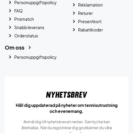
Personuppgiftspolicy
Reklamation
FAQ
Returer
Prismatch
Presentkort
Snabb leverans
Rabattkoder
Orderstatus
Om oss
Personuppgiftspolicy
Nyhetsbrev
Håll dig uppdaterad på nyheter om tennisutrustning
och evenemang.
Anmäl dig till nyhetsbrevet nedan. Samtycke kan
återkallas. När du registrerar dig godkänner du våra