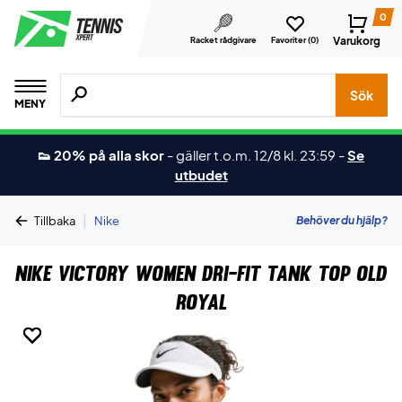
0
Varukorg
Racket rådgivare
Favoriter (
0
)
Sök efter produkter, märken osv.
Sök
MENY
👟 20% på alla skor
-
gäller t.o.m. 12/8 kl. 23:59
-
Se
utbudet
|
Behöver du hjälp?
Tillbaka
Nike
Nike Victory Women Dri-FIT Tank Top Old
Royal