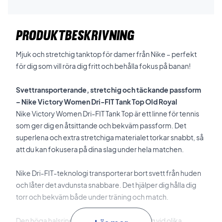
PRODUKTBESKRIVNING
Mjuk och stretchig tanktop för damer från Nike – perfekt
för dig som vill röra dig fritt och behålla fokus på banan!
Svettransporterande, stretchig och täckande passform
– Nike Victory Women Dri-FIT Tank Top Old Royal
Nike Victory Women Dri-FIT Tank Top är ett linne för tennis
som ger dig en åtsittande och bekväm passform. Det
superlena och extra stretchiga materialet torkar snabbt, så
att du kan fokusera på dina slag under hela matchen.
Nike Dri-FIT-teknologi transporterar bort svett från huden
och låter det avdunsta snabbare. Det hjälper dig hålla dig
torr och bekväm både under träning och match.
Den höga halsringningen ger extra täckning vid olika