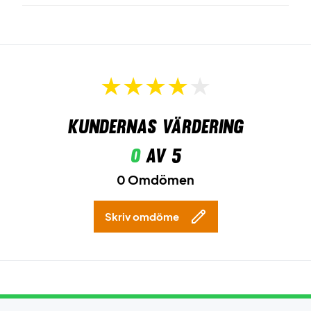
Victory Women Dri-FIT Tank Top Old Royal idag!
Färg:
Old Royal.
Material:
79% polyester / 21% elastan.
Kundernas värdering
0
av 5
0 Omdömen
Skriv omdöme