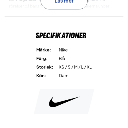
Läs mer
rörelser på banan, medan de ribbade panelerna under
armarna följer kroppen och ger god rörelsefrihet.
Nike Dri-FIT
transporterar bort svett och hjälper dig att hålla
Specifikationer
dig torr och bekväm.
Extra stretchigt material
följer dina rörelser för hög
Märke:
Nike
komfort.
Färg:
Blå
Storlek:
XS / S / M / L / XL
Snabbtorkande konstruktion
gör linnet behagligt även vid
intensivt spel.
Kön:
Dam
Hög halsringning
ger extra täckning när du rör dig.
Ribbade paneler under armarna
ger god rörelsefrihet
genom dina slag.
Spela fritt och bekvämt – säkra ditt exemplar av Nike