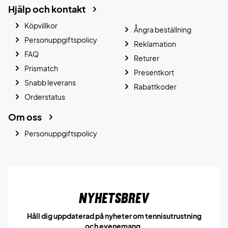
Hjälp och kontakt
Köpvillkor
Ångra beställning
Personuppgiftspolicy
Reklamation
FAQ
Returer
Prismatch
Presentkort
Snabb leverans
Rabattkoder
Orderstatus
Om oss
Personuppgiftspolicy
Nyhetsbrev
Håll dig uppdaterad på nyheter om tennisutrustning
och evenemang.