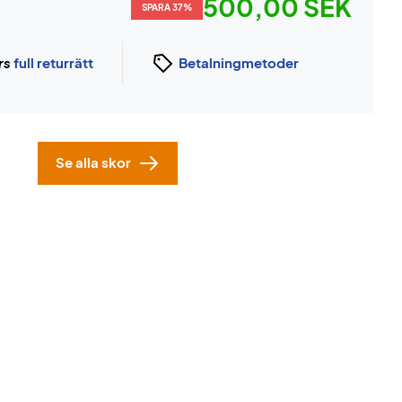
500,00 SEK
SPARA 37%
rs
full returrätt
Betalningmetoder
Se alla skor