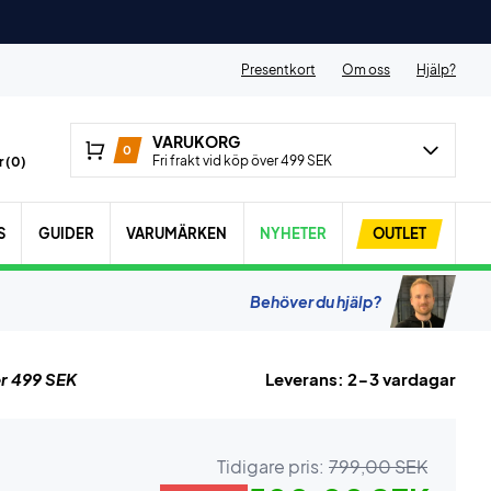
Presentkort
Om oss
Hjälp?
VARUKORG
0
Fri frakt vid köp över 499 SEK
 (
0
)
S
GUIDER
VARUMÄRKEN
NYHETER
OUTLET
Behöver du hjälp?
r 499 SEK
Leverans: 2-3 vardagar
Tidigare pris:
799,00 SEK