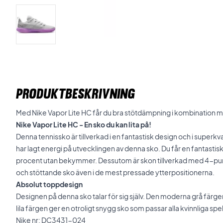
PRODUKTBESKRIVNING
Med Nike Vapor Lite HC får du bra stötdämpning i kombination 
Nike Vapor Lite HC - En sko du kan lita på!
Denna tennissko är tillverkad i en fantastisk design och i superkv
har lagt energi på utvecklingen av denna sko. Du får en fantasti
procent utan bekymmer. Dessutom är skon tillverkad med 4-pun
och stöttande sko även i de mest pressade ytterpositionerna.
Absolut toppdesign
Designen på denna sko talar för sig själv. Den moderna grå färg
lila färgen ger en otroligt snygg sko som passar alla kvinnliga spe
Nike nr: DC3431-024