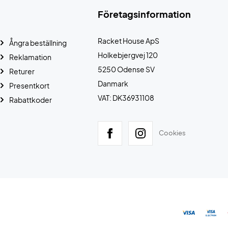
Företagsinformation
Racket House ApS
Ångra beställning
Holkebjergvej 120
Reklamation
5250 Odense SV
Returer
Danmark
Presentkort
VAT: DK36931108
Rabattkoder
Cookies