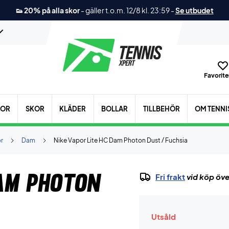
👟 20% på alla skor
-
gäller t.o.m. 12/8 kl. 23:59
-
Se utbudet
Favoriter
KOR
SKOR
KLÄDER
BOLLAR
TILLBEHÖR
OM TENNI
r
Dam
Nike Vapor Lite HC Dam Photon Dust / Fuchsia
Dam Photon
Fri frakt
vid köp öve
Utsåld