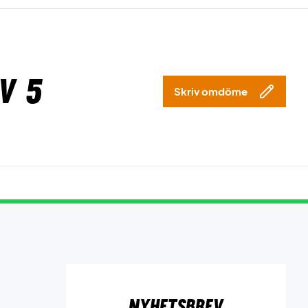
v 5
Skriv omdöme
Nyhetsbrev