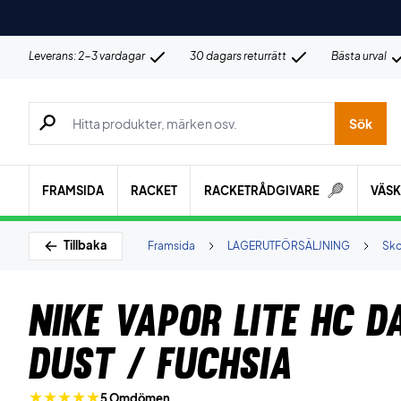
Leverans: 2-3 vardagar
30 dagars returrätt
Bästa urval
Sök efter produkter, märken osv.
Sök
FRAMSIDA
RACKET
RACKETRÅDGIVARE
VÄS
Tillbaka
Framsida
LAGERUTFÖRSÄLJNING
Sko
Nike Vapor Lite HC 
Dust / Fuchsia
5 Omdömen