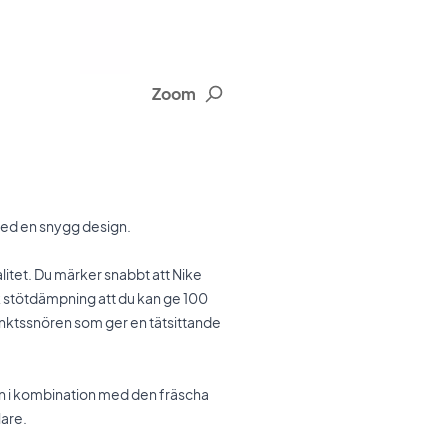
Zoom
med en snygg design.
alitet. Du märker snabbt att Nike
sk stötdämpning att du kan ge 100
ktssnören som ger en tätsittande
en i kombination med den fräscha
lare.