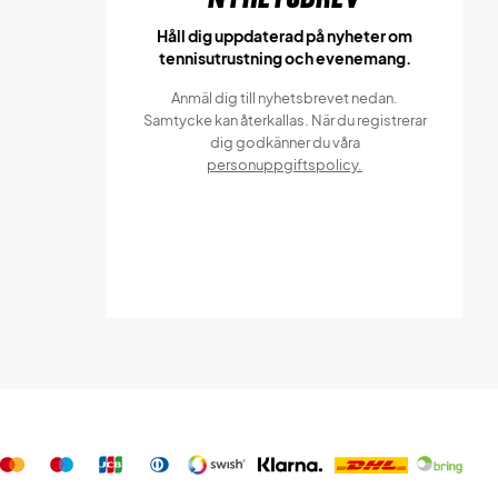
Håll dig uppdaterad på nyheter om
tennisutrustning och evenemang.
Anmäl dig till nyhetsbrevet nedan.
Samtycke kan återkallas. När du registrerar
dig godkänner du våra
personuppgiftspolicy.