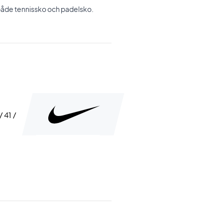
både tennissko och padelsko.
/ 41 /