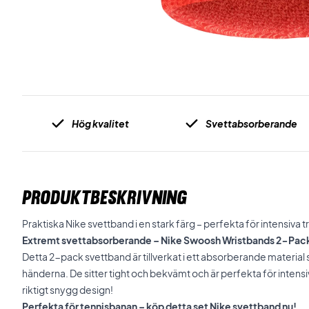
Hög kvalitet
Svettabsorberande
PRODUKTBESKRIVNING
Praktiska Nike svettband i en stark färg – perfekta för intensiva 
Extremt svettabsorberande – Nike Swoosh Wristbands 2-Pac
Detta 2-pack svettband är tillverkat i ett absorberande material 
händerna. De sitter tight och bekvämt och är perfekta för inten
riktigt snygg design!
Perfekta för tennisbanan – köp detta set Nike svettband nu!