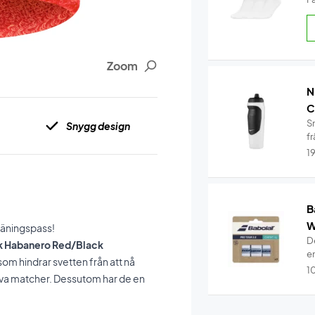
Zoom
N
C
S
Snygg design
fr
1
B
W
träningspass!
De
k Habanero Red/Black
e
som hindrar svetten från att nå
1
siva matcher. Dessutom har de en