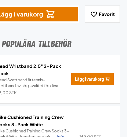
Lägg i varukorg
Favorit
POPULÄRA TILLBEHÖR
ead Wristband 2.5" 2-Pack
lack
Lägg i varukorg
ead Svettband är tennis-
ettband av hög kvalitet för dina
n...
Info
9,00
SEK
ike Cushioned Training Crew
ocks 3-Pack White
ike Cushioned Training Crew Socks 3-
ack White – komfort och h�...
Info
169,00
SEK