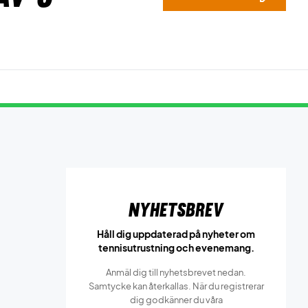
Nyhetsbrev
Håll dig uppdaterad på nyheter om
tennisutrustning och evenemang.
Anmäl dig till nyhetsbrevet nedan.
Samtycke kan återkallas. När du registrerar
dig godkänner du våra