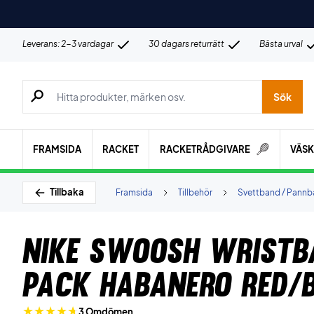
Leverans: 2-3 vardagar
30 dagars returrätt
Bästa urval
Sök efter produkter, märken osv.
Sök
FRAMSIDA
RACKET
RACKETRÅDGIVARE
VÄS
Tillbaka
Framsida
Tillbehör
Svettband / Pann
Nike Swoosh Wristb
Pack Habanero Red/
3 Omdömen