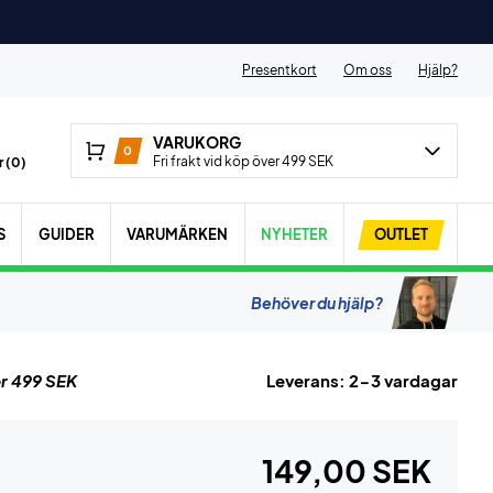
Presentkort
Om oss
Hjälp?
VARUKORG
0
Fri frakt vid köp över 499 SEK
 (
0
)
S
GUIDER
VARUMÄRKEN
NYHETER
OUTLET
Behöver du hjälp?
r 499 SEK
Leverans: 2-3 vardagar
149,00 SEK