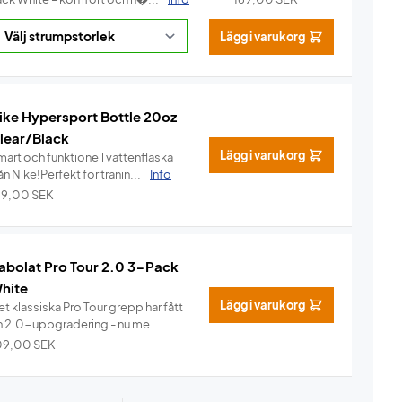
Lägg i varukorg
ike Hypersport Bottle 20oz
lear/Black
Lägg i varukorg
mart och funktionell vattenflaska
ån Nike!Perfekt för tränin...
Info
99,00
SEK
abolat Pro Tour 2.0 3-Pack
hite
Lägg i varukorg
t klassiska Pro Tour grepp har fått
n 2.0-uppgradering - nu me...
Info
09,00
SEK