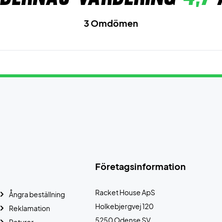
3 Omdömen
Företagsinformation
Racket House ApS
Ångra beställning
Holkebjergvej 120
Reklamation
5250 Odense SV
Returer