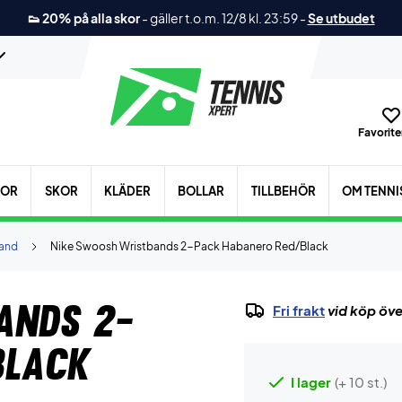
👟 20% på alla skor
-
gäller t.o.m. 12/8 kl. 23:59
-
Se utbudet
Favoriter
KOR
SKOR
KLÄDER
BOLLAR
TILLBEHÖR
OM TENNI
band
Nike Swoosh Wristbands 2-Pack Habanero Red/Black
ands 2-
Fri frakt
vid köp öve
Black
I lager
(+ 10 st.)