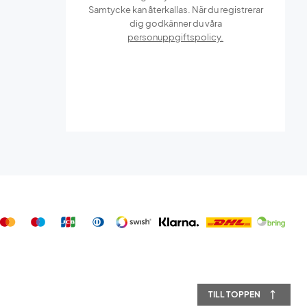
Samtycke kan återkallas. När du registrerar
dig godkänner du våra
personuppgiftspolicy.
TILL TOPPEN