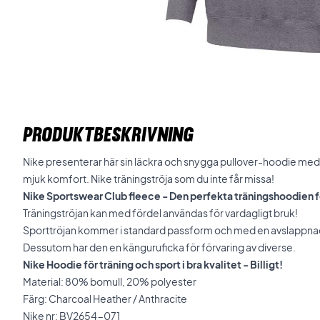
PRODUKTBESKRIVNING
Nike presenterar här sin läckra och snygga pullover-hoodie med
mjuk komfort. Nike träningströja som du inte får missa!
Nike Sportswear Club fleece - Den perfekta träningshoodien f
Träningströjan kan med fördel användas för vardagligt bruk!
Sporttröjan kommer i standard passform och med en avslappnad /
Dessutom har den en känguruficka för förvaring av diverse.
Nike Hoodie för träning och sport i bra kvalitet - Billigt!
Material: 80% bomull, 20% polyester
Färg: Charcoal Heather / Anthracite
Nike nr: BV2654-071