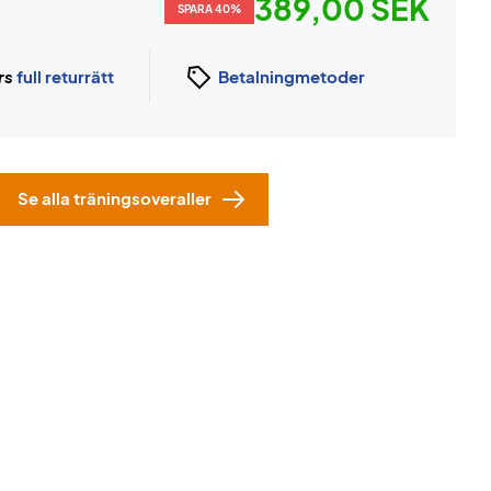
389,00 SEK
SPARA 40%
rs
full returrätt
Betalningmetoder
Se alla träningsoveraller