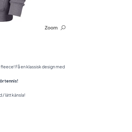
Zoom
 fleece! Få en klassisk design med
ör tennis!
 lätt känsla!