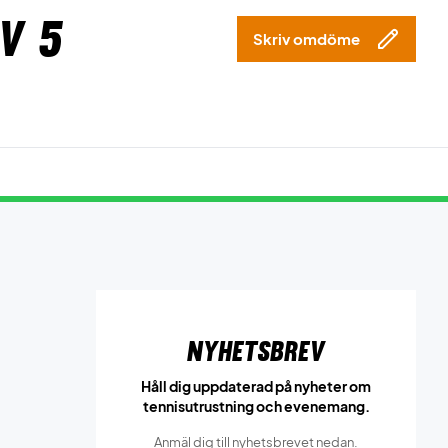
v 5
Skriv omdöme
Nyhetsbrev
Håll dig uppdaterad på nyheter om
tennisutrustning och evenemang.
Anmäl dig till nyhetsbrevet nedan.