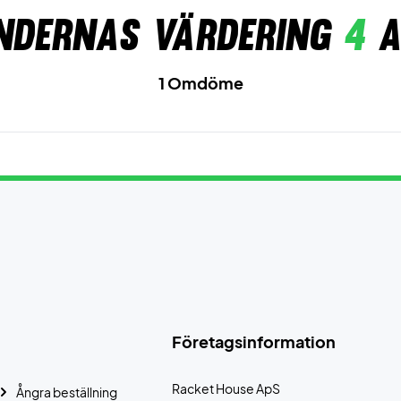
ndernas värdering
4
a
1 Omdöme
Företagsinformation
Racket House ApS
Ångra beställning