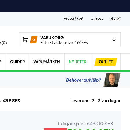
Presentkort
Om oss
Hjälp?
VARUKORG
0
Fri frakt vid köp över 499 SEK
 (
0
)
S
GUIDER
VARUMÄRKEN
NYHETER
OUTLET
Behöver du hjälp?
r 499 SEK
Leverans: 2-3 vardagar
Tidigare pris:
649,00 SEK