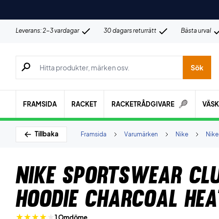
Leverans: 2-3 vardagar
30 dagars returrätt
Bästa urval
Sök efter produkter, märken osv.
Sök
FRAMSIDA
RACKET
RACKETRÅDGIVARE
VÄS
Tillbaka
Framsida
Varumärken
Nike
Nike
Nike Sportswear Clu
Hoodie Charcoal Hea
1 Omdöme