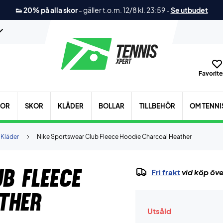
👟 20% på alla skor
-
gäller t.o.m. 12/8 kl. 23:59
-
Se utbudet
Favoriter
KOR
SKOR
KLÄDER
BOLLAR
TILLBEHÖR
OM TENNI
 Kläder
Nike Sportswear Club Fleece Hoodie Charcoal Heather
b Fleece
Fri frakt
vid köp öve
ther
Utsåld