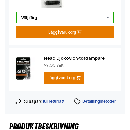
Lägg i varukorg
Head Djokovic Stötdämpare
99,00
SEK
Lägg i varukorg
30 dagars
full returrätt
Betalningmetoder
PRODUKTBESKRIVNING