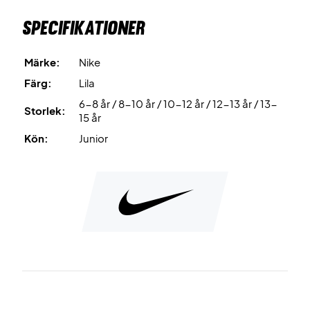
tennisbanan.
Specifikationer
Material: 100% polyester
Färg: Liten liten med grå logotyp
Märke:
Nike
Nike nr: DD2304-528
Färg:
Lila
6-8 år / 8-10 år / 10-12 år / 12-13 år / 13-
Storlek:
15 år
Kön:
Junior