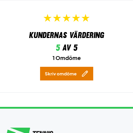
Kundernas värdering
5
av 5
1 Omdöme
Skriv omdöme