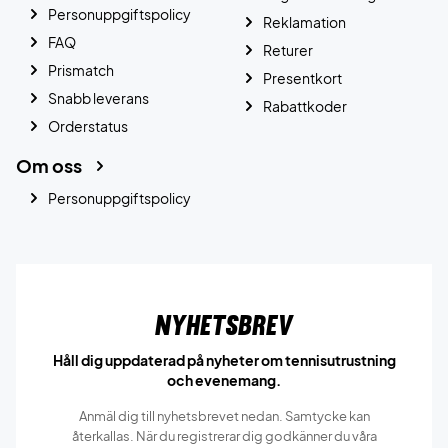
Personuppgiftspolicy
Reklamation
FAQ
Returer
Prismatch
Presentkort
Snabb leverans
Rabattkoder
Orderstatus
Om oss
Personuppgiftspolicy
Nyhetsbrev
Håll dig uppdaterad på nyheter om tennisutrustning
och evenemang.
Anmäl dig till nyhetsbrevet nedan. Samtycke kan
återkallas. När du registrerar dig godkänner du våra