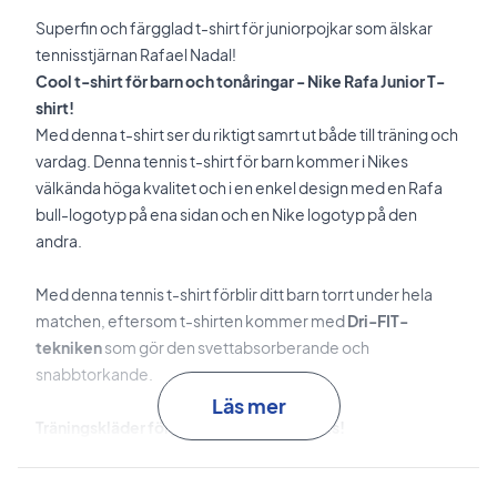
Superfin och färgglad t-shirt för juniorpojkar som älskar
tennisstjärnan Rafael Nadal!
Cool t-shirt för barn och tonåringar - Nike Rafa Junior T-
shirt!
Med denna t-shirt ser du riktigt samrt ut både till träning och
vardag. Denna tennis t-shirt för barn kommer i Nikes
välkända höga kvalitet och i en enkel design med en Rafa
bull-logotyp på ena sidan och en Nike logotyp på den
andra.
Med denna tennis t-shirt förblir ditt barn torrt under hela
matchen, eftersom t-shirten kommer med
Dri-FIT-
tekniken
som gör den svettabsorberande och
snabbtorkande.
Läs mer
Träningskläder för juniorspelare - Bra Pris!
Sammantaget en cool Nike t-shirt som kan användas vid
flera tillfällen och som gör att ditt barn kan röra sig fritt på