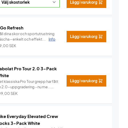
Lägg i varukorg
 Go Refresh
ll dina skor och sportutrustning
Lägg i varukorg
äscha – enkelt och effekt...
Info
19,00
SEK
abolat Pro Tour 2.0 3-Pack
hite
Lägg i varukorg
t klassiska Pro Tour grepp har fått
n 2.0-uppgradering - nu me...
Info
09,00
SEK
ike Everyday Elevated Crew
ocks 3-Pack White