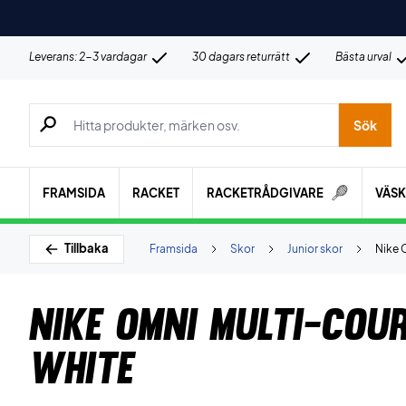
Leverans: 2-3 vardagar
30 dagars returrätt
Bästa urval
Sök efter produkter, märken osv.
Sök
FRAMSIDA
RACKET
RACKETRÅDGIVARE
VÄS
Tillbaka
Framsida
Skor
Junior skor
Nike 
Nike Omni Multi-Cour
White