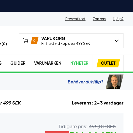
Presentkort
Om oss
Hjälp?
VARUKORG
0
Fri frakt vid köp över 499 SEK
 (
0
)
S
GUIDER
VARUMÄRKEN
NYHETER
OUTLET
Behöver du hjälp?
r 499 SEK
Leverans: 2-3 vardagar
Tidigare pris:
495,00 SEK