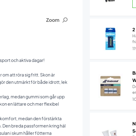
Zoom
2
Hå
fr
1
 sport och aktiva dagar!
B
m att röra sig fritt. Skon är
W
gör den utmärkt för både idrott, lek
De
e
erlag, medan gummi som går upp
1
skon en lättare och mer flexibel
t komfort, medan den förstärkta
N
na. Den breda passformen kring häl
S
lan i skum håller fötterna