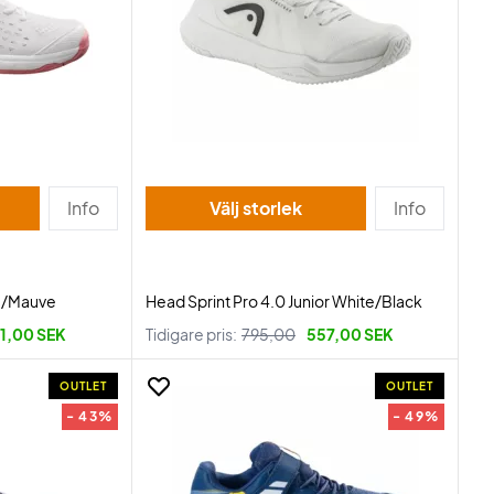
Info
Välj storlek
Info
te/Mauve
Head Sprint Pro 4.0 Junior White/Black
1,00 SEK
Tidigare pris:
795,00
557,00 SEK
OUTLET
OUTLET
- 43%
- 49%