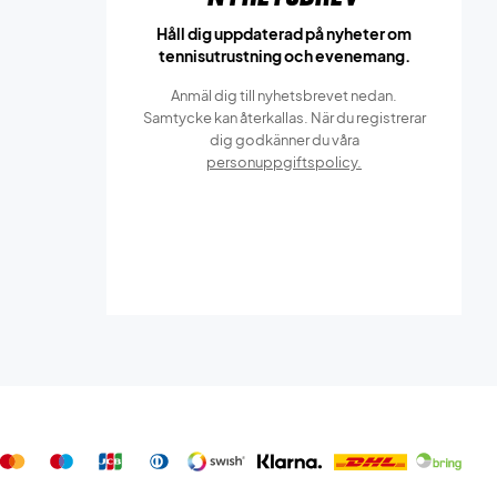
Håll dig uppdaterad på nyheter om
tennisutrustning och evenemang.
Anmäl dig till nyhetsbrevet nedan.
Samtycke kan återkallas. När du registrerar
dig godkänner du våra
personuppgiftspolicy.