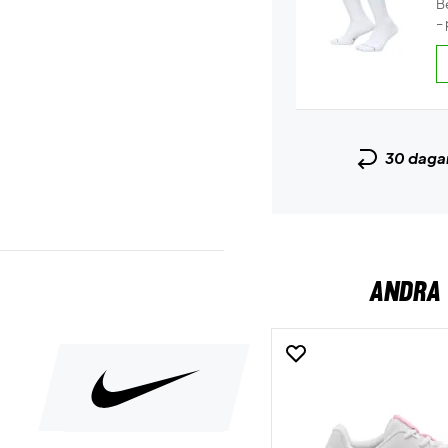
B
– 
30 daga
ANDRA 