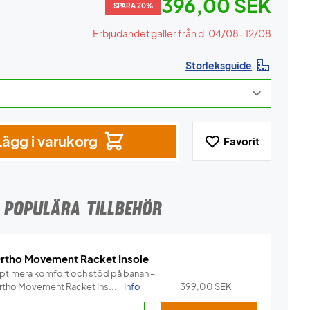
396,00 SEK
SPARA 20%
Erbjudandet gäller från d. 04/08-12/08
Storleksguide
Lägg i varukorg
Favorit
POPULÄRA TILLBEHÖR
rtho Movement Racket Insole
ptimera komfort och stöd på banan –
rtho Movement Racket Ins...
Info
399,00
SEK