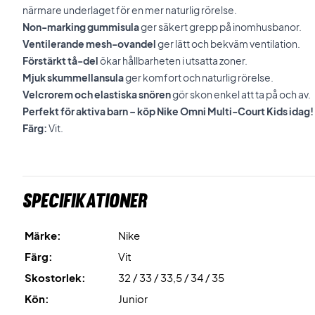
närmare underlaget för en mer naturlig rörelse.
Non-marking gummisula
ger säkert grepp på inomhusbanor.
Ventilerande mesh-ovandel
ger lätt och bekväm ventilation.
Förstärkt tå-del
ökar hållbarheten i utsatta zoner.
Mjuk skummellansula
ger komfort och naturlig rörelse.
Velcrorem och elastiska snören
gör skon enkel att ta på och av.
Perfekt för aktiva barn – köp Nike Omni Multi-Court Kids idag!
Färg:
Vit.
Specifikationer
Märke:
Nike
Färg:
Vit
Skostorlek:
32 / 33 / 33,5 / 34 / 35
Kön:
Junior