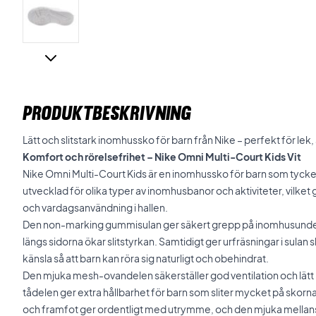
PRODUKTBESKRIVNING
Lätt och slitstark inomhussko för barn från Nike – perfekt för lek,
Komfort och rörelsefrihet – Nike Omni Multi-Court Kids Vit
Nike Omni Multi-Court Kids är en inomhussko för barn som tycker o
utvecklad för olika typer av inomhusbanor och aktiviteter, vilket 
och vardagsanvändning i hallen.
Den non-marking gummisulan ger säkert grepp på inomhusund
längs sidorna ökar slitstyrkan. Samtidigt ger urfräsningar i sulan 
känsla så att barn kan röra sig naturligt och obehindrat.
Den mjuka mesh-ovandelen säkerställer god ventilation och lät
tådelen ger extra hållbarhet för barn som sliter mycket på skor
och framfot ger ordentligt med utrymme, och den mjuka mellansu