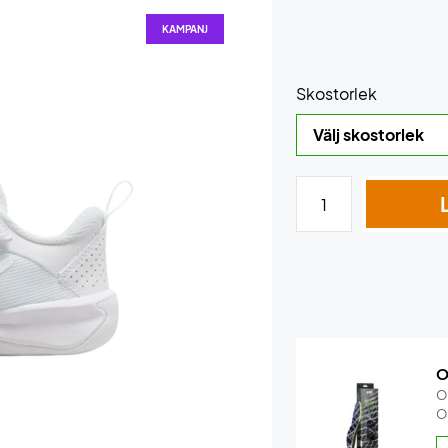
KAMPANJ
Skostorlek
O
O
O