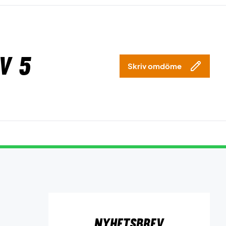
v 5
Skriv omdöme
Nyhetsbrev