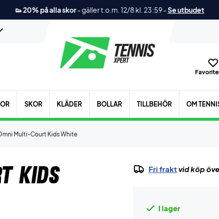
👟 20% på alla skor
-
gäller t.o.m. 12/8 kl. 23:59
-
Se utbudet
Favoriter
KOR
SKOR
KLÄDER
BOLLAR
TILLBEHÖR
OM TENNI
Omni Multi-Court Kids White
t Kids
Fri frakt
vid köp öve
I lager