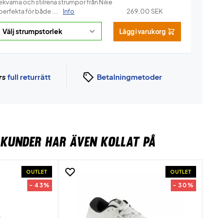
ekväma och stilrena strumpor från Nike
perfekta för både ...
Info
269,00
SEK
Lägg i varukorg
rs
full returrätt
Betalningmetoder
KUNDER HAR ÄVEN KOLLAT PÅ
OUTLET
OUTLET
- 43%
- 30%