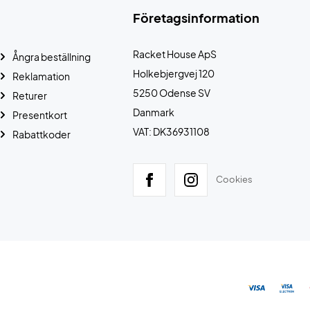
Företagsinformation
Racket House ApS
Ångra beställning
Holkebjergvej 120
Reklamation
5250 Odense SV
Returer
Danmark
Presentkort
VAT: DK36931108
Rabattkoder
Cookies