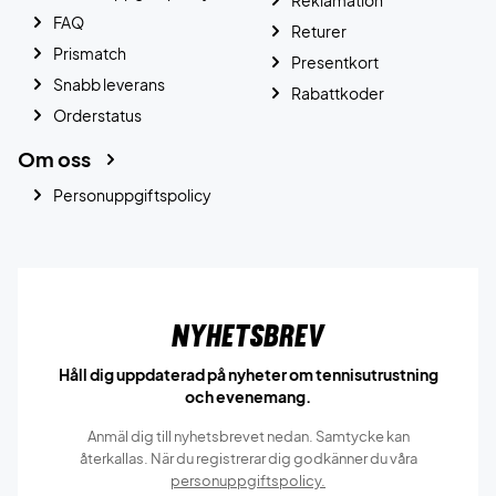
FAQ
Returer
Prismatch
Presentkort
Snabb leverans
Rabattkoder
Orderstatus
Om oss
Personuppgiftspolicy
Nyhetsbrev
Håll dig uppdaterad på nyheter om tennisutrustning
och evenemang.
Anmäl dig till nyhetsbrevet nedan. Samtycke kan
återkallas. När du registrerar dig godkänner du våra
personuppgiftspolicy.