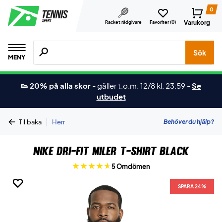
0
Varukorg
Racket rådgivare
Favoriter (
0
)
Sök efter produkter, märken osv.
Sök
MENY
👟 20% på alla skor
-
gäller t.o.m. 12/8 kl. 23:59
-
Se
utbudet
|
Behöver du hjälp?
Tillbaka
Herr
Nike Dri-Fit Miler T-shirt Black
5 Omdömen
SPARA 24%
SPARA 24%
SPARA 24%
SPARA 24%
SPARA 24%