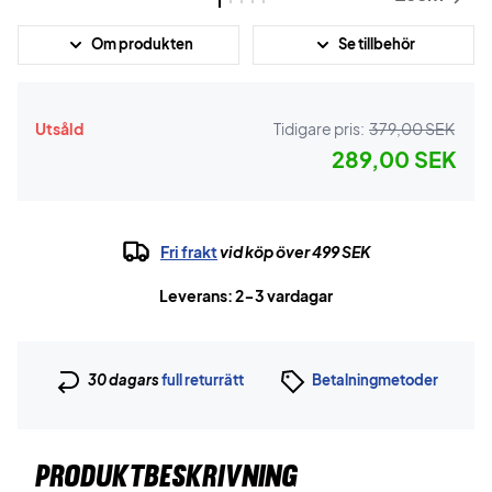
Om produkten
Se tillbehör
Utsåld
Tidigare pris:
379,00 SEK
289,00 SEK
Fri frakt
vid köp över 499 SEK
Leverans: 2-3 vardagar
30 dagars
full returrätt
Betalningmetoder
PRODUKTBESKRIVNING