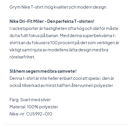
Grym Nike T-shirt i hög kvalitet och modern design.
Nike Dri-Fit Miler - Den perfekta T-shirten!
I racketsporter är hastigheten ofta hög och därför måste
du ha fullt fokus på banan. Med denna superbekväma t-
shirt kan du fokusera 100 procent på det som verkligen är
viktigt samt njuta av modellens lätta design med bra
rörelsefrihet.
Slå hem segern med bra samvete!
Denna t-shirt är inte heller enbart cool att spela i, den är
också tillverkad av minst hälften återvunnen polyester.
Färg: Svart med silver
Material: 100% polyester
Nike-nr: CU5992-010