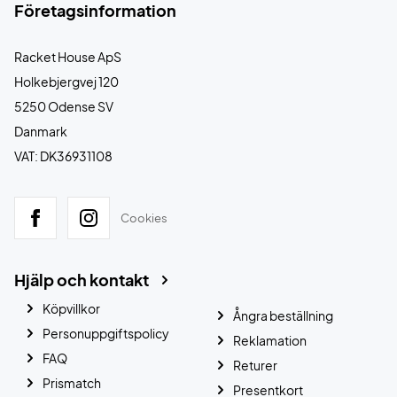
Företagsinformation
Racket House ApS
Holkebjergvej 120
5250 Odense SV
Danmark
VAT: DK36931108
Cookies
Hjälp och kontakt
Köpvillkor
Ångra beställning
Personuppgiftspolicy
Reklamation
FAQ
Returer
Prismatch
Presentkort