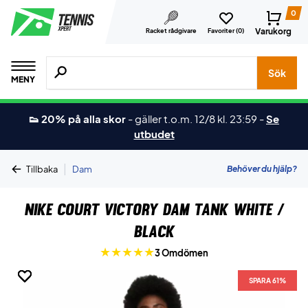
0
Varukorg
Racket rådgivare
Favoriter (
0
)
Sök efter produkter, märken osv.
Sök
MENY
👟 20% på alla skor
-
gäller t.o.m. 12/8 kl. 23:59
-
Se
utbudet
|
Behöver du hjälp?
Tillbaka
Dam
Nike Court Victory Dam Tank White /
Black
3 Omdömen
SPARA 61%
SPARA 61%
SPARA 61%
SPARA 61%