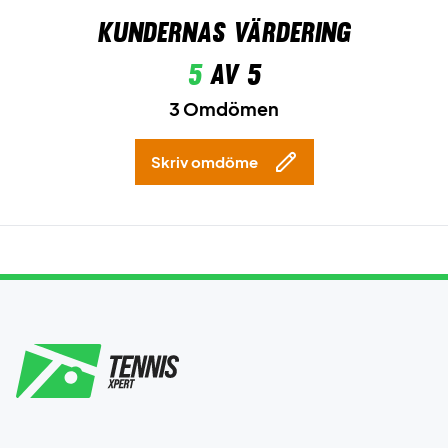
Kundernas värdering
5
av 5
3 Omdömen
Skriv omdöme