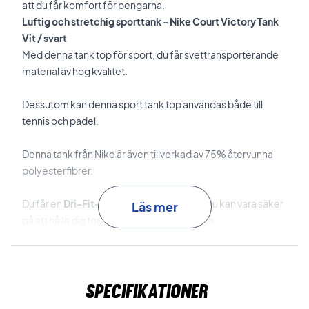
att du får komfort för pengarna.
Luftig och stretchig sporttank - Nike Court Victory Tank
Vit / svart
Med denna tank top för sport, du får svettransporterande
material av hög kvalitet.
Dessutom kan denna sport tank top användas både till
tennis och padel.
Denna tank från Nike är även tillverkad av 75% återvunna
polyesterfibrer.
Du får en
Dri-Fit-teknik
vilket innebär att du kan vara säker
Läs mer
på att hålla dig torr under träning och match .
Sportig tank top från Nike för damspelare - Billigt!
Färg: Vit och svart
Nike nr: CV4784-100
Specifikationer