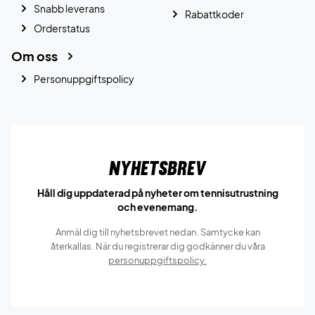
Snabb leverans
Rabattkoder
Orderstatus
Om oss
Personuppgiftspolicy
Nyhetsbrev
Håll dig uppdaterad på nyheter om tennisutrustning
och evenemang.
Anmäl dig till nyhetsbrevet nedan. Samtycke kan
återkallas. När du registrerar dig godkänner du våra
personuppgiftspolicy.