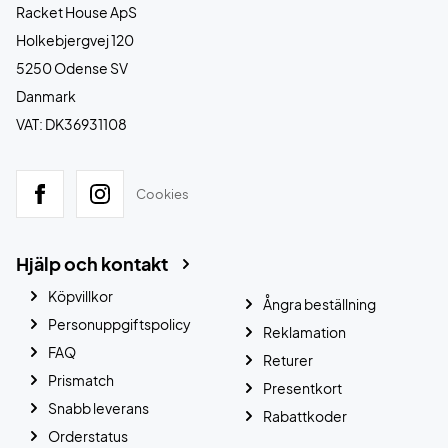
Racket House ApS
Holkebjergvej 120
5250 Odense SV
Danmark
VAT: DK36931108
Cookies
Hjälp och kontakt
Köpvillkor
Ångra beställning
Personuppgiftspolicy
Reklamation
FAQ
Returer
Prismatch
Presentkort
Snabb leverans
Rabattkoder
Orderstatus