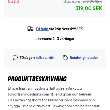
Utsåld
Tidigare pris:
379,00 SEK
319,00 SEK
Fri frakt
vid köp över 499 SEK
Leverans: 2-3 vardagar
30 dagars
full returrätt
Betalningmetoder
PRODUKTBESKRIVNING
Ett par fina träningsshorts i lätt och elastiskt tyg
Juniorträningsshorts som håller dig torr och bekväm
Dessa träningsshorts för juniorer är både bekväma och
snygga. De är gjorda av ett Flex-tyg som är töjbart och lätt