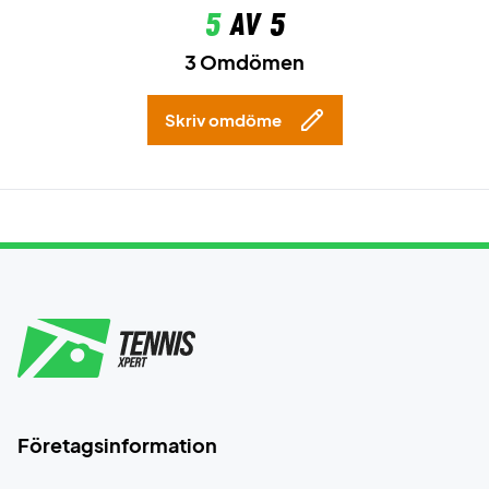
5
av 5
3 Omdömen
Skriv omdöme
Företagsinformation