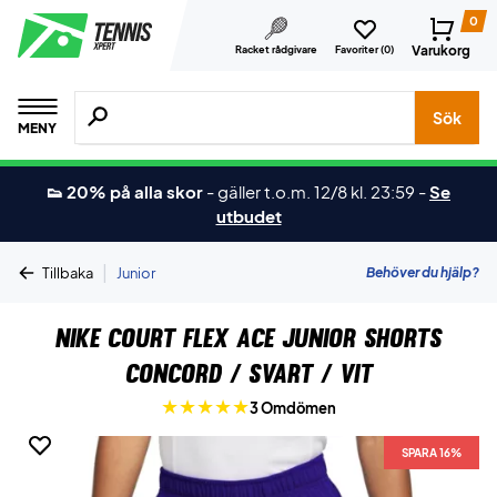
0
Varukorg
Racket rådgivare
Favoriter (
0
)
Sök efter produkter, märken osv.
Sök
MENY
👟 20% på alla skor
-
gäller t.o.m. 12/8 kl. 23:59
-
Se
utbudet
|
Behöver du hjälp?
Tillbaka
Junior
Nike Court Flex Ace Junior Shorts
Concord / Svart / Vit
3 Omdömen
SPARA 16%