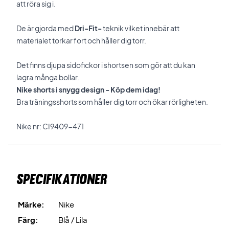
att röra sig i.
De är gjorda med
Dri-Fit-
teknik vilket innebär att
materialet torkar fort och håller dig torr.
Det finns djupa sidofickor i shortsen som gör att du kan
lagra många bollar.
Nike shorts i snygg design - Köp dem idag!
Bra träningsshorts som håller dig torr och ökar rörligheten.
Nike nr: CI9409-471
Specifikationer
Märke:
Nike
Färg:
Blå / Lila