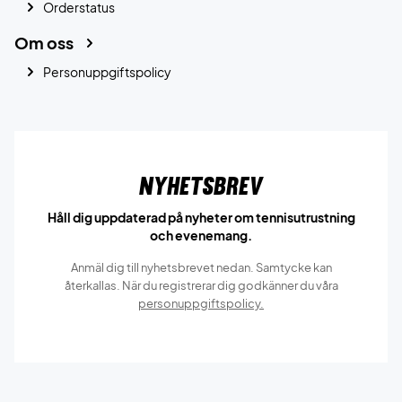
Orderstatus
Om oss
Personuppgiftspolicy
Nyhetsbrev
Håll dig uppdaterad på nyheter om tennisutrustning
och evenemang.
Anmäl dig till nyhetsbrevet nedan. Samtycke kan
återkallas. När du registrerar dig godkänner du våra
personuppgiftspolicy.