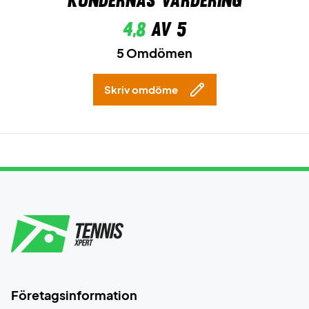
Kundernas värdering
4,8
av 5
5 Omdömen
Skriv omdöme
Företagsinformation