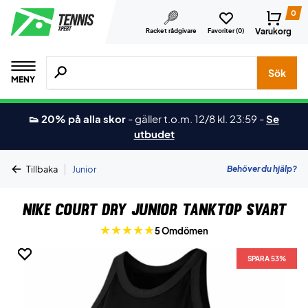
0
Varukorg
Racket rådgivare
Favoriter (
0
)
Sök efter produkter, märken osv.
Sök
MENY
👟 20% på alla skor
-
gäller t.o.m. 12/8 kl. 23:59
-
Se
utbudet
|
Behöver du hjälp?
Tillbaka
Junior
Nike Court Dry Junior Tanktop Svart
5 Omdömen
SPARA 53%
SPARA 53%