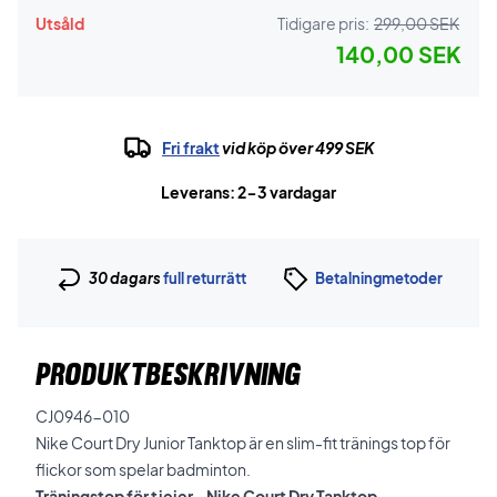
Utsåld
Tidigare pris:
299,00 SEK
140,00 SEK
Fri frakt
vid köp över 499 SEK
Leverans: 2-3 vardagar
30 dagars
full returrätt
Betalningmetoder
PRODUKTBESKRIVNING
CJ0946-010
Nike Court Dry Junior Tanktop är en slim-fit tränings top för
flickor som spelar badminton.
Träningstop för tjejer - Nike Court Dry Tanktop.