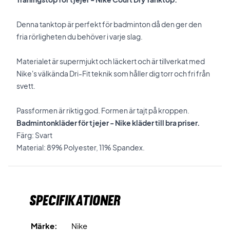
Denna tanktop är perfekt för badminton då den ger den
fria rörligheten du behöver i varje slag.
Materialet är supermjukt och läckert och är tillverkat med
Nike's välkända Dri-Fit teknik som håller dig torr och fri från
svett.
Passformen är riktig god. Formen är tajt på kroppen.
Badmintonkläder för tjejer - Nike kläder till bra priser.
Färg: Svart
Material: 89% Polyester, 11% Spandex.
Specifikationer
Märke:
Nike