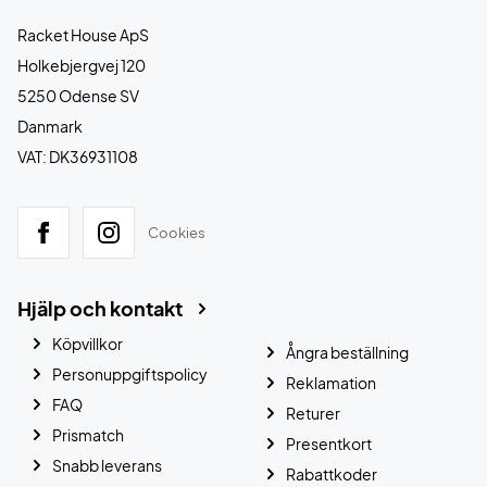
Racket House ApS
Holkebjergvej 120
5250 Odense SV
Danmark
VAT: DK36931108
Cookies
Hjälp och kontakt
Köpvillkor
Ångra beställning
Personuppgiftspolicy
Reklamation
FAQ
Returer
Prismatch
Presentkort
Snabb leverans
Rabattkoder