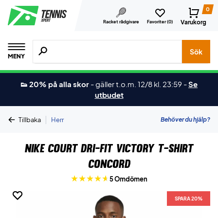
0
Varukorg
Racket rådgivare
Favoriter (
0
)
Sök efter produkter, märken osv.
Sök
MENY
👟 20% på alla skor
-
gäller t.o.m. 12/8 kl. 23:59
-
Se
utbudet
|
Behöver du hjälp?
Tillbaka
Herr
Nike Court Dri-Fit Victory T-shirt
Concord
5 Omdömen
SPARA 20%
SPARA 20%
SPARA 20%