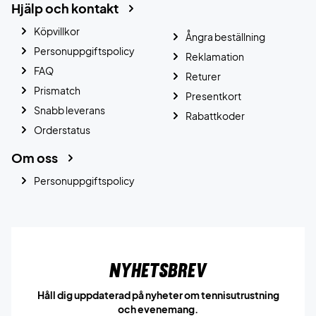
Hjälp och kontakt
Köpvillkor
Ångra beställning
Personuppgiftspolicy
Reklamation
FAQ
Returer
Prismatch
Presentkort
Snabb leverans
Rabattkoder
Orderstatus
Om oss
Personuppgiftspolicy
Nyhetsbrev
Håll dig uppdaterad på nyheter om tennisutrustning
och evenemang.