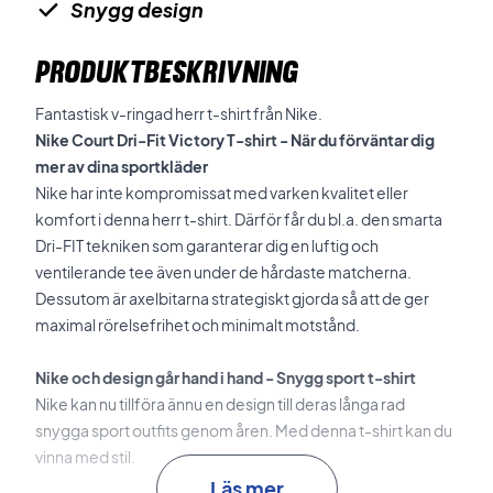
Snygg design
PRODUKTBESKRIVNING
Fantastisk v-ringad herr t-shirt från Nike.
Nike Court Dri-Fit Victory T-shirt - När du förväntar dig
mer av dina sportkläder
Nike har inte kompromissat med varken kvalitet eller
komfort i denna herr t-shirt. Därför får du bl.a. den smarta
Dri-FIT tekniken som garanterar dig en luftig och
ventilerande tee även under de hårdaste matcherna.
Dessutom är axelbitarna strategiskt gjorda så att de ger
maximal rörelsefrihet och minimalt motstånd.
Nike och design går hand i hand - Snygg sport t-shirt
Nike kan nu tillföra ännu en design till deras långa rad
snygga sport outfits genom åren. Med denna t-shirt kan du
vinna med stil.
Läs mer