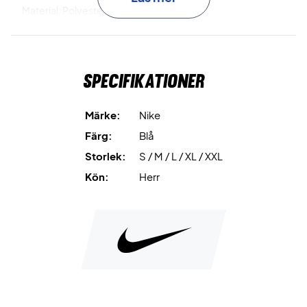
Material: Polyester
Färg: Blå/lila
Nike nr: CV7858-471
Specifikationer
Märke:
Nike
Färg:
Blå
Storlek:
S / M / L / XL / XXL
Kön:
Herr