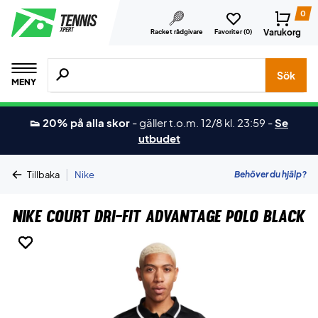
0
Varukorg
Racket rådgivare
Favoriter (
0
)
Sök efter produkter, märken osv.
Sök
MENY
👟 20% på alla skor
-
gäller t.o.m. 12/8 kl. 23:59
-
Se
utbudet
|
Behöver du hjälp?
Tillbaka
Nike
Nike Court Dri-FIT Advantage Polo Black