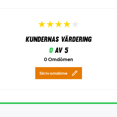
Kundernas värdering
0
av 5
0 Omdömen
Skriv omdöme