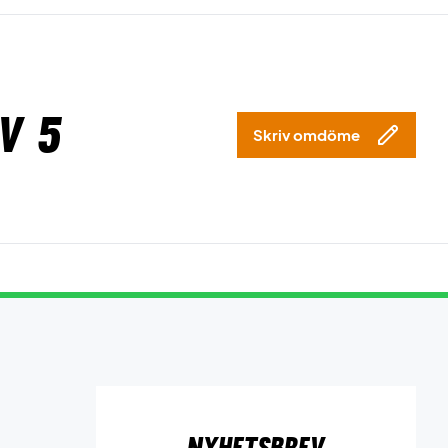
v 5
Skriv omdöme
Nyhetsbrev