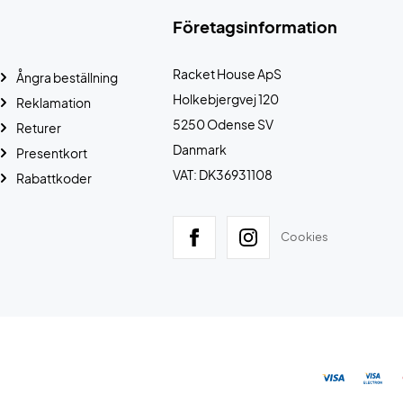
Företagsinformation
Racket House ApS
Ångra beställning
Holkebjergvej 120
Reklamation
5250 Odense SV
Returer
Danmark
Presentkort
VAT: DK36931108
Rabattkoder
Cookies