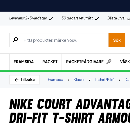
Leverans: 2-3 vardagar
30 dagars returrätt
Bästa urval
Sök efter produkter, märken osv.
Sök
FRAMSIDA
RACKET
RACKETRÅDGIVARE
VÄS
Tillbaka
Framsida
Kläder
T-shirt/Piké
Da
Nike Court Advanta
Dri-FIT T-shirt Arm