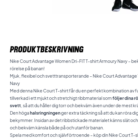
PRODUKTBESKRIVNING
Nike Court Advantage Women Dri-FIT T-shirt Armoury Navy – bek
rörelse på banan!
Mjuk, flexibel och svetttransporterande – Nike Court Advantage
Navy
Med denna Nike Court T-shirt får du en perfekt kombination av fun
tillverkad i ett mjukt och stretchigt ribbmaterial som
följer dina r
svett
, så att du håller dig torr och bekväm även under de mest 
Den höga
halsringningen
ger extra täckning så att du kan röra dig f
bekymmer. Insidan av det ribbstickade materialet känns slät och 
och bekväm känsla både på och utanför banan.
Spela med komfort och självförtroende – köp din Nike Court T-sh