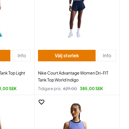
Info
Välj storlek
Info
ank Top Light
Nike Court Advantage Women Dri-FIT
Tank Top World Indigo
1,00 SEK
Tidigare pris:
629,00
385,00 SEK