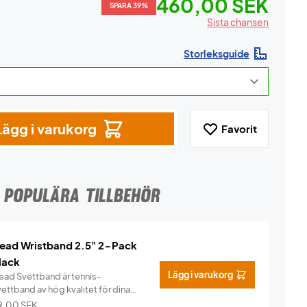
460,00 SEK
SPARA 39%
Sista chansen
Storleksguide
Lägg i varukorg
Favorit
POPULÄRA TILLBEHÖR
ead Wristband 2.5" 2-Pack
lack
Lägg i varukorg
ead Svettband är tennis-
ettband av hög kvalitet för dina
n...
Info
9,00
SEK