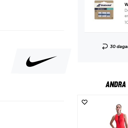
W
De
e
1
30 daga
ANDRA 