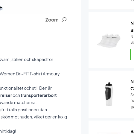
Zoom
N
S
N
S
väm, stilren och skapad för
 Women Dri-FIT T-shirt Armoury
N
ktionalitet och stil. Den är
C
örelser
och
transporterar bort
S
fr
krävande matcherna.
1
ritt i alla positioner utan
skön mot huden, vilket ger en lyxig
irt idag!
B