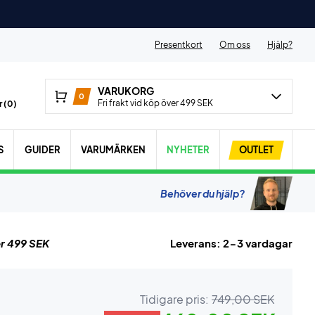
Presentkort
Om oss
Hjälp?
VARUKORG
0
Fri frakt vid köp över 499 SEK
 (
0
)
S
GUIDER
VARUMÄRKEN
NYHETER
OUTLET
Behöver du hjälp?
r 499 SEK
Leverans: 2-3 vardagar
Tidigare pris:
749,00 SEK