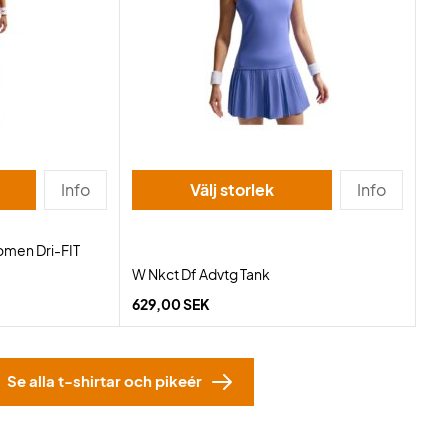
Info
Välj storlek
Info
omen Dri-FIT
W Nkct Df Advtg Tank
629,00 SEK
Se alla t-shirtar och pikeér