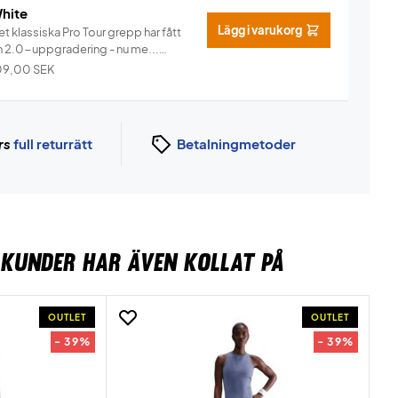
hite
Lägg i varukorg
t klassiska Pro Tour grepp har fått
n 2.0-uppgradering - nu me...
Info
09,00
SEK
rs
full returrätt
Betalningmetoder
KUNDER HAR ÄVEN KOLLAT PÅ
OUTLET
OUTLET
- 39%
- 39%