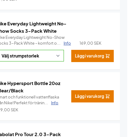
ike Everyday Lightweight No-
how Socks 3-Pack White
ike Everyday Lightweight No-Show
ocks 3-Pack White – komfort o...
Info
169,00
SEK
Lägg i varukorg
ike Hypersport Bottle 20oz
lear/Black
Lägg i varukorg
mart och funktionell vattenflaska
ån Nike!Perfekt för tränin...
Info
99,00
SEK
abolat Pro Tour 2.0 3-Pack