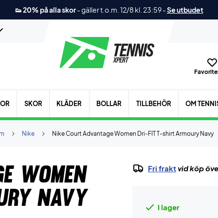
👟 20% på alla skor
-
gäller t.o.m. 12/8 kl. 23:59
-
Se utbudet
Favoriter
KOR
SKOR
KLÄDER
BOLLAR
TILLBEHÖR
OM TENNI
m
Nike
Nike Court Advantage Women Dri-FIT T-shirt Armoury Navy
ge Women
Fri frakt
vid köp öve
oury Navy
I lager