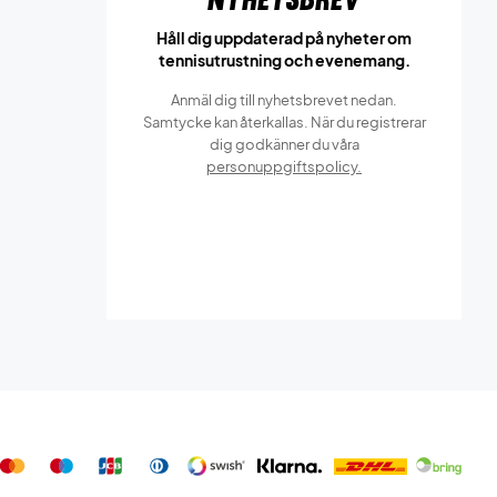
Håll dig uppdaterad på nyheter om
tennisutrustning och evenemang.
Anmäl dig till nyhetsbrevet nedan.
Samtycke kan återkallas. När du registrerar
dig godkänner du våra
personuppgiftspolicy.