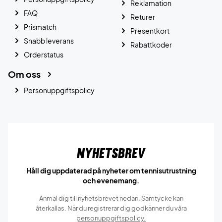
Reklamation
FAQ
Returer
Prismatch
Presentkort
Snabb leverans
Rabattkoder
Orderstatus
Om oss
Personuppgiftspolicy
Nyhetsbrev
Håll dig uppdaterad på nyheter om tennisutrustning
och evenemang.
Anmäl dig till nyhetsbrevet nedan. Samtycke kan
återkallas. När du registrerar dig godkänner du våra
personuppgiftspolicy.