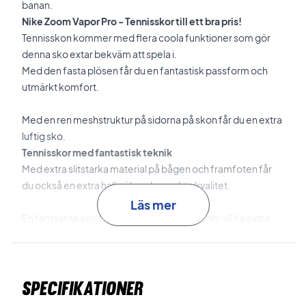
banan.
Nike Zoom Vapor Pro - Tennisskor till ett bra pris!
Tennisskon kommer med flera coola funktioner som gör
denna sko extar bekväm att spela i.
Med den fasta plösen får du en fantastisk passform och
utmärkt komfort.
Med en ren meshstruktur på sidorna på skon får du en extra
luftig sko.
Tennisskor med fantastisk teknik
Med extra slitstarka material på bågen och framfoten får
du också en extra halksäkra skor av bra kvalitet.
Läs mer
En fantastisk sko för tennis, för spelaren som vill ha extra
säkerhet på planen samt extra ventilation.
Nike nr: CZ0220 008
Specifikationer
Färg: Photon Damm / Klor Blue