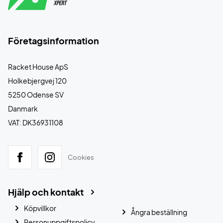
Företagsinformation
Racket House ApS
Holkebjergvej 120
5250 Odense SV
Danmark
VAT: DK36931108
Cookies
Hjälp och kontakt
Köpvillkor
Ångra beställning
Personuppgiftspolicy