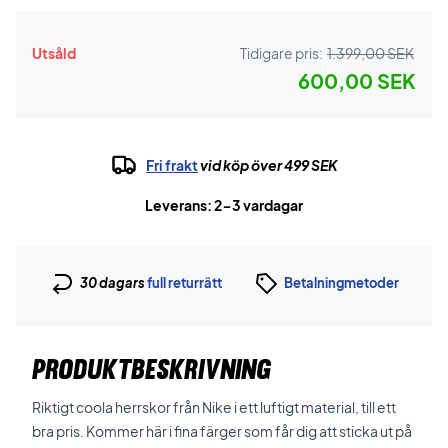
Utsåld
Tidigare pris:
1.399,00 SEK
600,00 SEK
Fri frakt
vid köp över 499 SEK
Leverans: 2-3 vardagar
30 dagars
full returrätt
Betalningmetoder
PRODUKTBESKRIVNING
Riktigt coola herrskor från Nike i ett luftigt material, till ett
bra pris. Kommer här i fina färger som får dig att sticka ut på