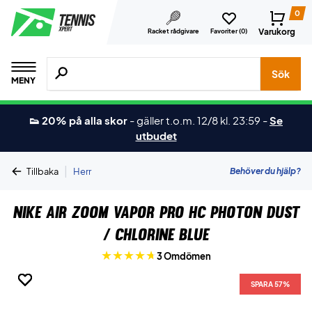
0
Varukorg
Racket rådgivare
Favoriter (
0
)
Sök efter produkter, märken osv.
Sök
MENY
👟 20% på alla skor
-
gäller t.o.m. 12/8 kl. 23:59
-
Se
utbudet
|
Behöver du hjälp?
Tillbaka
Herr
Nike Air Zoom Vapor Pro HC Photon Dust
/ Chlorine Blue
3 Omdömen
SPARA 57%
SPARA 57%
SPARA 57%
SPARA 57%
SPARA 57%
SPARA 57%