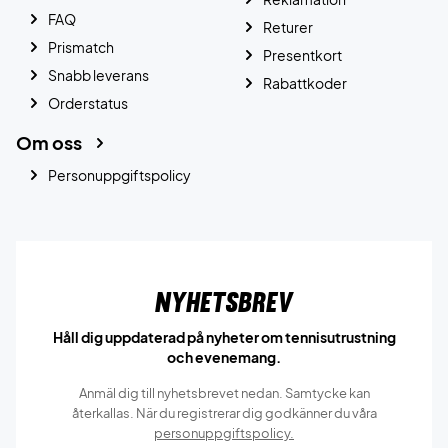
FAQ
Returer
Prismatch
Presentkort
Snabb leverans
Rabattkoder
Orderstatus
Om oss
Personuppgiftspolicy
Nyhetsbrev
Håll dig uppdaterad på nyheter om tennisutrustning
och evenemang.
Anmäl dig till nyhetsbrevet nedan. Samtycke kan
återkallas. När du registrerar dig godkänner du våra
personuppgiftspolicy.