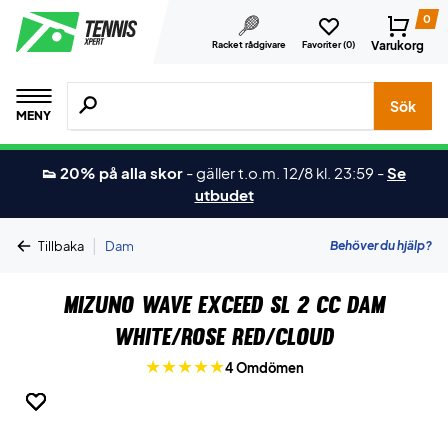
0
Varukorg
Racket rådgivare
Favoriter (
0
)
Sök efter produkter, märken osv.
Sök
MENY
👟 20% på alla skor
-
gäller t.o.m. 12/8 kl. 23:59
-
Se
utbudet
|
Behöver du hjälp?
Tillbaka
Dam
Mizuno Wave Exceed SL 2 CC Dam
White/Rose Red/Cloud
4 Omdömen