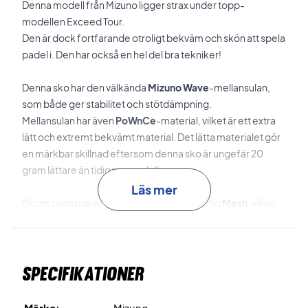
Denna modell från Mizuno ligger strax under topp-
modellen Exceed Tour.
Den är dock fortfarande otroligt bekväm och skön att spela
padel i. Den har också en hel del bra tekniker!
Denna sko har den välkända
Mizuno Wave
-mellansulan,
som både ger stabilitet och stötdämpning.
Mellansulan har även
PoWnCe
-material, vilket är ett extra
lätt och extremt bekvämt material. Det lätta materialet gör
en märkbar skillnad eftersom denna sko är ungefär 20
gram lättare än tidigare modeller.
Läs mer
Skons ovansida är tillverkad i en lätt och luftig
Mesh
, vilket
säkerställer bra ventilation.
Meshen är designad på ett sätt som hjälper dina fötter bli av
med värmen så att dina fötter kan luftas utan att du får in
Specifikationer
sand och grus i skorna.
Sulan är mindre stel på toppen, vilket ger mer flexibilitet.
Märke:
Mizuno