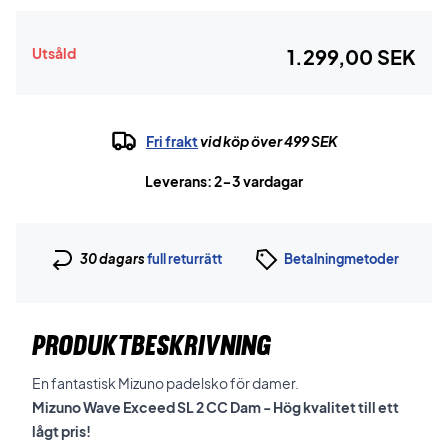
Utsåld
1.299,00 SEK
Fri frakt
vid köp över 499 SEK
Leverans: 2-3 vardagar
30 dagars
full returrätt
Betalningmetoder
PRODUKTBESKRIVNING
En fantastisk Mizuno padelsko för damer.
Mizuno Wave Exceed SL 2 CC Dam - Hög kvalitet till ett
lågt pris!