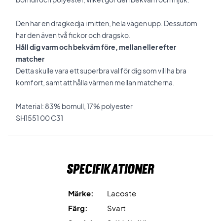
Den har en dragkedja i mitten, hela vägen upp. Dessutom
har den även två fickor och dragsko.
Håll dig varm och bekväm före, mellan eller efter
matcher
Detta skulle vara ett superbra val för dig som vill ha bra
komfort, samt att hålla värmen mellan matcherna.
Material: 83% bomull, 17% polyester
SH1551 00 C31
Specifikationer
Märke:
Lacoste
Färg:
Svart