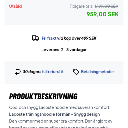
Utsåld
Tidigare pris:
1.199,00 SEK
959,00 SEK
Fri frakt
vid köp över 499 SEK
Leverans: 2-3 vardagar
30 dagars
full returrätt
Betalningmetoder
PRODUKTBESKRIVNING
Cool och snygg Lacoste hoodie med suverän komfort.
Lacoste träningshoodie för män - Snygg design
Den kommer med en super bra komfort. Den är gjord av
bomull och polyester, vilket gör den bekväm och mjuk.