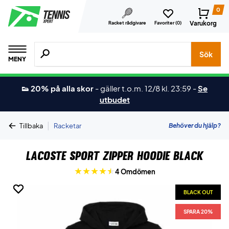
0
Varukorg
Racket rådgivare
Favoriter (
0
)
Sök efter produkter, märken osv.
Sök
MENY
👟 20% på alla skor
-
gäller t.o.m. 12/8 kl. 23:59
-
Se
utbudet
|
Behöver du hjälp?
Tillbaka
Racketar
Lacoste Sport Zipper Hoodie Black
4 Omdömen
BLACK OUT
BLACK OUT
BLACK OUT
SPARA 20%
SPARA 20%
SPARA 20%