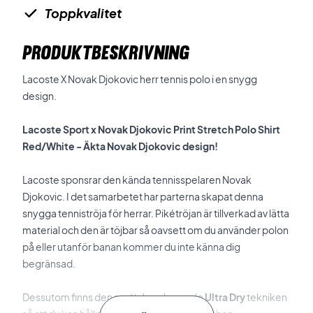
Toppkvalitet
PRODUKTBESKRIVNING
Lacoste X Novak Djokovic herr tennis polo i en snygg
design.
Lacoste Sport x Novak Djokovic Print Stretch Polo Shirt
Red/White - Äkta Novak Djokovic design!
Lacoste sponsrar den kända tennisspelaren Novak
Djokovic. I det samarbetet har parterna skapat denna
snygga tenniströja för herrar. Pikétröjan är tillverkad av lätta
material och den är töjbar så oavsett om du använder polon
på eller utanför banan kommer du inte känna dig
begränsad.
Dessutom finns den svettabsorberande
Ultra Dry
tekniken