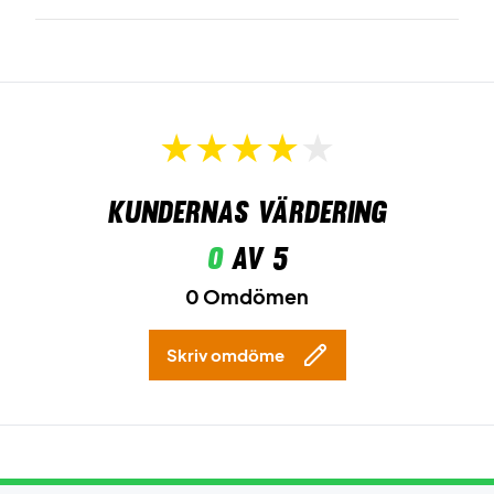
Kundernas värdering
0
av 5
0 Omdömen
Skriv omdöme