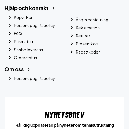
Hjälp och kontakt
Köpvillkor
Ångra beställning
Personuppgiftspolicy
Reklamation
FAQ
Returer
Prismatch
Presentkort
Snabb leverans
Rabattkoder
Orderstatus
Om oss
Personuppgiftspolicy
Nyhetsbrev
Håll dig uppdaterad på nyheter om tennisutrustning