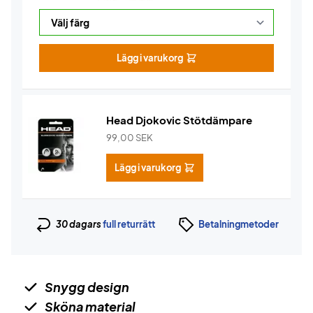
Lägg i varukorg
Head Djokovic Stötdämpare
99,00
SEK
Lägg i varukorg
30 dagars
full returrätt
Betalningmetoder
Snygg design
Sköna material