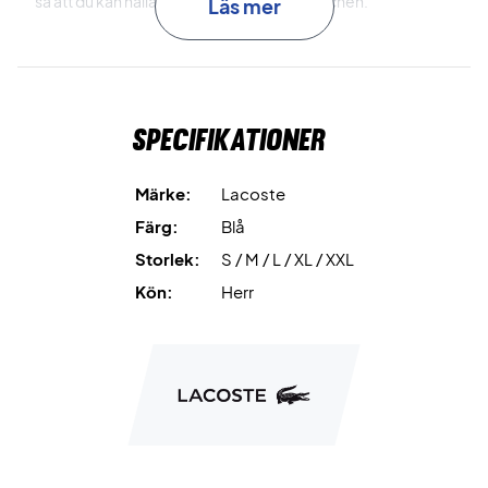
så att du kan hålla dig torr genom hela matchen.
Läs mer
Klä dig i Lacoste - Köp online här!
Som en extra detalj har Novak Djokovic signerat ärmen och
därmed har du Djokovic med dig hela vägen på
Specifikationer
tennisbanan.
Färg: Blå/vit.
Märke:
Lacoste
Material: Polyester och elastan.
Färg:
Blå
Lacoste Nr: DH0853 00 Q6T.
Storlek:
S / M / L / XL / XXL
Kön:
Herr