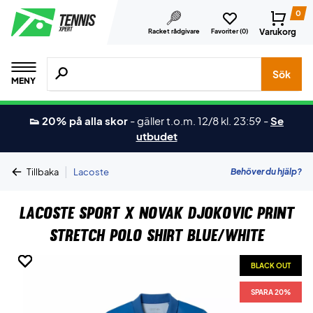
0
Varukorg
Racket rådgivare
Favoriter (
0
)
Sök efter produkter, märken osv.
Sök
MENY
👟 20% på alla skor
-
gäller t.o.m. 12/8 kl. 23:59
-
Se
utbudet
|
Behöver du hjälp?
Tillbaka
Lacoste
Lacoste Sport x Novak Djokovic Print
Stretch Polo Shirt Blue/White
BLACK OUT
BLACK OUT
BLACK OUT
BLACK OUT
BLACK OUT
BLACK OUT
BLACK OUT
SPARA 20%
SPARA 20%
SPARA 20%
SPARA 20%
SPARA 20%
SPARA 20%
SPARA 20%