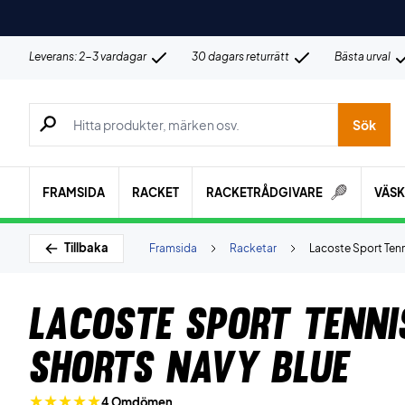
Leverans: 2-3 vardagar
30 dagars returrätt
Bästa urval
Sök efter produkter, märken osv.
Sök
FRAMSIDA
RACKET
RACKETRÅDGIVARE
VÄS
Tillbaka
Framsida
Racketar
Lacoste Sport Tenn
Lacoste Sport Tenni
Shorts Navy Blue
4 Omdömen