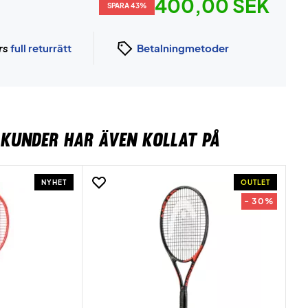
400,00 SEK
SPARA 43%
rs
full returrätt
Betalningmetoder
KUNDER HAR ÄVEN KOLLAT PÅ
NYHET
OUTLET
- 30%