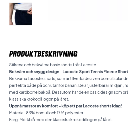
PRODUKTBESKRIVNING
Stilrena och bekväma basic shorts från Lacoste.
Bekväm och snygg design - Lacoste Sport Tennis Fleece Short
Bekväma Lacoste shorts, som är tillverkade av en bomullsblandn
perfekta både på och utanför banan. De är justerbara i midjan , ha
med kardborre bakpå. Dessutom har de en basic design som prä
klassiska krokodil logon på låret.
Uppnå massor av komfort - köp ett par Lacoste shorts idag!
Material: 83% bomull och 17% polyester.
Färg: Mörkblå med den klassiska krokodil logon på låret.