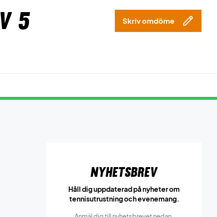
v 5
Skriv omdöme
Nyhetsbrev
Håll dig uppdaterad på nyheter om
tennisutrustning och evenemang.
Anmäl dig till nyhetsbrevet nedan.