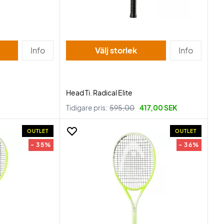
Info
Välj storlek
Info
Head Ti. Radical Elite
Tidigare pris:
595,00
417,00 SEK
OUTLET
OUTLET
- 35%
- 36%