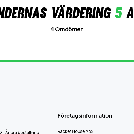
ndernas värdering
5
a
4 Omdömen
Företagsinformation
Racket House ApS
Ångra beställning