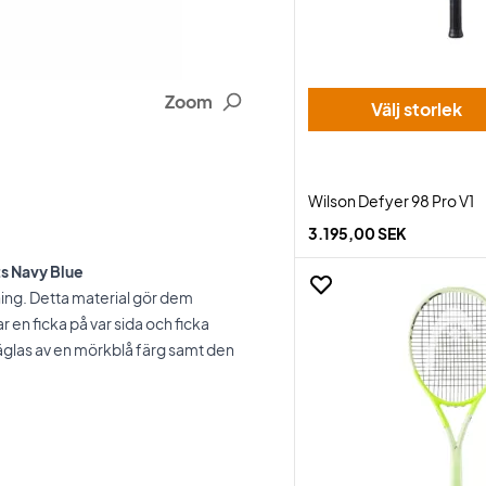
Zoom
Välj storlek
Wilson Defyer 98 Pro V1
3.195,00 SEK
s Navy Blue
ing. Detta material gör dem
r en ficka på var sida och ficka
glas av en mörkblå färg samt den