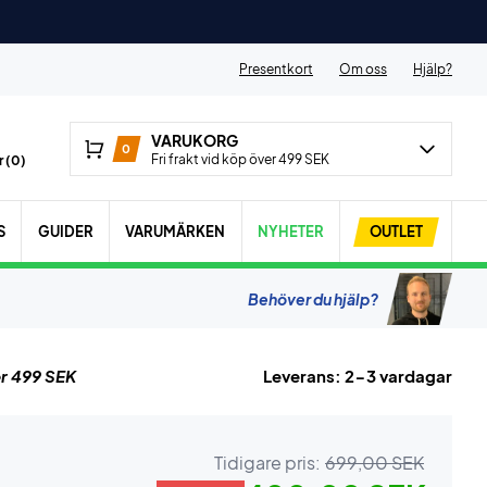
Presentkort
Om oss
Hjälp?
VARUKORG
0
Fri frakt vid köp över 499 SEK
 (
0
)
S
GUIDER
VARUMÄRKEN
NYHETER
OUTLET
Behöver du hjälp?
r 499 SEK
Leverans: 2-3 vardagar
Tidigare pris:
699,00 SEK