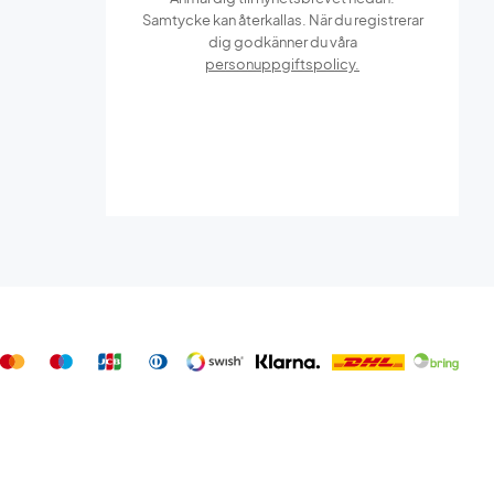
Samtycke kan återkallas. När du registrerar
dig godkänner du våra
personuppgiftspolicy.