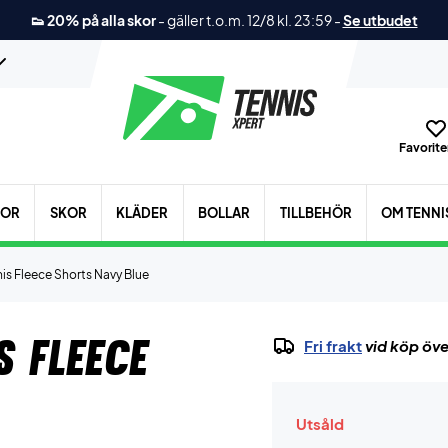
👟 20% på alla skor
-
gäller t.o.m. 12/8 kl. 23:59
-
Se utbudet
Favoriter
KOR
SKOR
KLÄDER
BOLLAR
TILLBEHÖR
OM TENNI
is Fleece Shorts Navy Blue
s Fleece
Fri frakt
vid köp öve
Utsåld