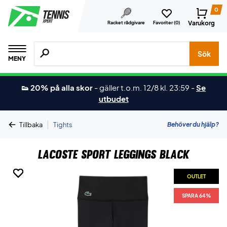
0
Varukorg
Racket rådgivare
Favoriter (
0
)
Sök efter produkter, märken osv.
Sök
MENY
👟 20% på alla skor
-
gäller t.o.m. 12/8 kl. 23:59
-
Se
utbudet
|
Behöver du hjälp?
Tillbaka
Tights
Lacoste Sport Leggings Black
OUTLET
OUTLET
OUTLET
OUTLET
OUTLET
SPARA 64%
SPARA 64%
SPARA 64%
SPARA 64%
SPARA 64%