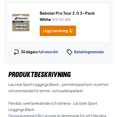
Babolat Pro Tour 2.0 3-Pack
White
109,00
SEK
Lägg i varukorg
30 dagars
full returrätt
Betalningmetoder
PRODUKTBESKRIVNING
Lacoste Sport Leggings Black – perfekt passform, komfort
och prestanda för tennis- och padelspelare!
Flexibla, svettavledande och stilrena – Lacoste Sport
Leggings Black
Dessa leggings från Lacoste är designade för att följa dina