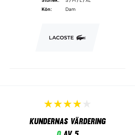
Kön:
Dam
Kundernas värdering
0
av 5