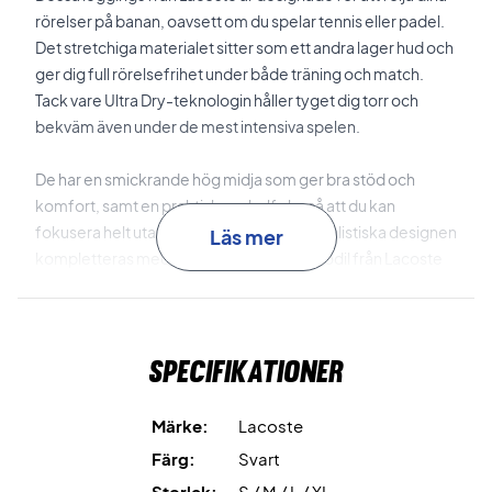
rörelser på banan, oavsett om du spelar tennis eller padel.
Det stretchiga materialet sitter som ett andra lager hud och
ger dig full rörelsefrihet under både träning och match.
Tack vare Ultra Dry-teknologin håller tyget dig torr och
bekväm även under de mest intensiva spelen.
De har en smickrande hög midja som ger bra stöd och
komfort, samt en praktisk nyckelficka så att du kan
fokusera helt utan bekymmer. Den minimalistiska designen
Läs mer
kompletteras med en diskret silikonkrokodil från Lacoste
på linningen för en exklusiv touch.
Spela med rörelsefrihet och stil – beställ dina Lacoste Sport
Specifikationer
Leggings idag!
Färg: Svart.
Material: 82% återvunnen polyester, 18% elastan.
Märke:
Lacoste
Färg:
Svart
Storlek:
S / M / L / XL