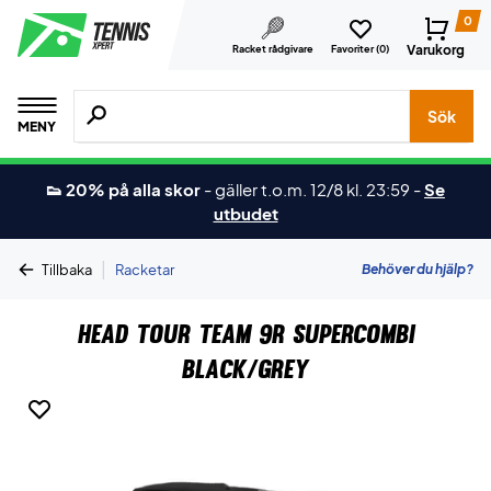
0
Varukorg
Racket rådgivare
Favoriter (
0
)
Sök efter produkter, märken osv.
Sök
MENY
👟 20% på alla skor
-
gäller t.o.m. 12/8 kl. 23:59
-
Se
utbudet
|
Behöver du hjälp?
Tillbaka
Racketar
Head Tour Team 9R Supercombi
Black/Grey