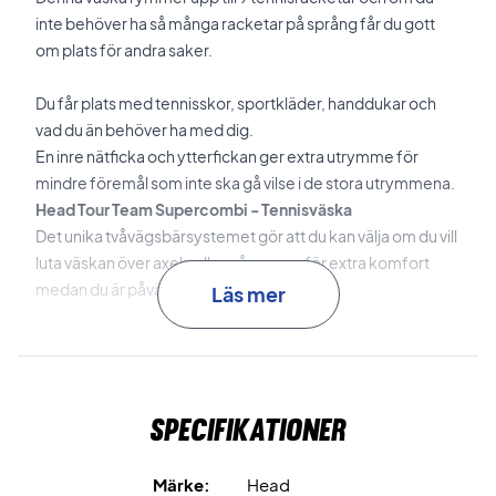
inte behöver ha så många racketar på språng får du gott
om plats för andra saker.
Du får plats med tennisskor, sportkläder, handdukar och
vad du än behöver ha med dig.
En inre nätficka och ytterfickan ger extra utrymme för
mindre föremål som inte ska gå vilse i de stora utrymmena.
Head Tour Team Supercombi - Tennisväska
Det unika tvåvägsbärsystemet gör att du kan välja om du vill
luta väskan över axeln eller på ryggen för extra komfort
medan du är påväg.
Läs mer
CCT + klimatkontrollstekniken i ett av facken håller dina
racketar skyddad från temperatursvängningar.
Specifikationer
Mått:
84,5 x 31 x 36 cm
Volym:
61 liter
Märke:
Head