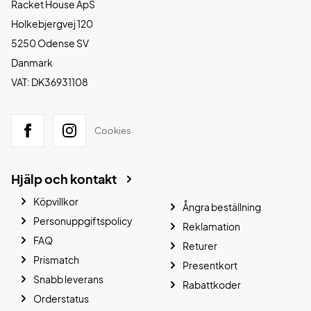
Racket House ApS
Holkebjergvej 120
5250 Odense SV
Danmark
VAT: DK36931108
Cookies
Hjälp och kontakt
Köpvillkor
Ångra beställning
Personuppgiftspolicy
Reklamation
FAQ
Returer
Prismatch
Presentkort
Snabb leverans
Rabattkoder
Orderstatus