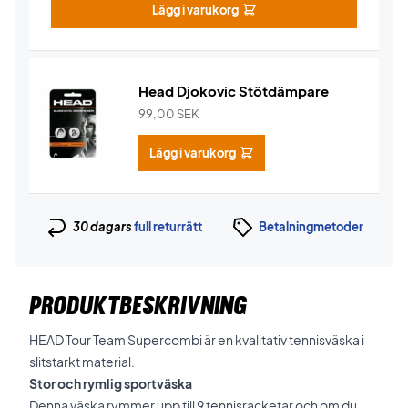
Lägg i varukorg
Head Djokovic Stötdämpare
99,00
SEK
Lägg i varukorg
30 dagars
full returrätt
Betalningmetoder
PRODUKTBESKRIVNING
HEAD Tour Team Supercombi är en kvalitativ tennisväska i
slitstarkt material.
Stor och rymlig sportväska
Denna väska rymmer upp till 9 tennisracketar och om du