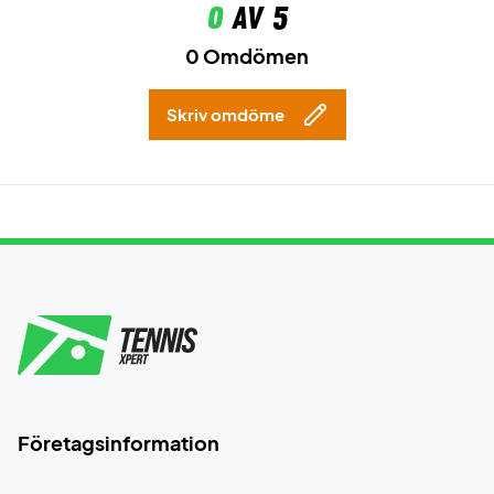
0
av 5
0 Omdömen
Skriv omdöme
Företagsinformation