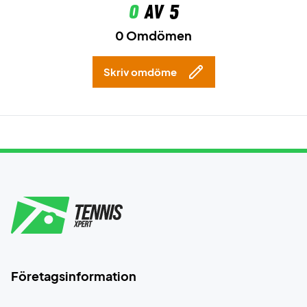
0
av 5
0 Omdömen
Skriv omdöme
Företagsinformation