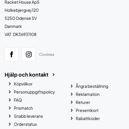
Racket House ApS
Holkebjergvej 120
5250 Odense SV
Danmark
VAT: DK36931108
Cookies
Hjälp och kontakt
Köpvillkor
Ångra beställning
Personuppgiftspolicy
Reklamation
FAQ
Returer
Prismatch
Presentkort
Snabb leverans
Rabattkoder
Orderstatus