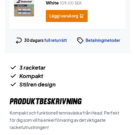
White
109,00
SEK
Lägg i varukorg
30 dagars
full returrätt
Betalningmetoder
3 racketar
Kompakt
Stilren design
PRODUKTBESKRIVNING
Kompakt och funktionell tennisväska från Head. Perfekt
för dig som vill ha enkel förvaring av det viktigaste
racketutrustningen!