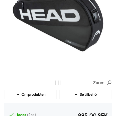
Zoom
Om produkten
Se tillbehör
895,00 SEK
I lager
(2 st.)