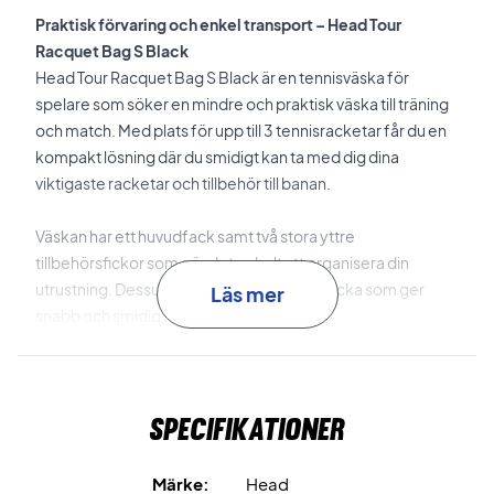
Praktisk förvaring och enkel transport – Head Tour
Racquet Bag S Black
Head Tour Racquet Bag S Black är en tennisväska för
spelare som söker en mindre och praktisk väska till träning
och match. Med plats för upp till 3 tennisracketar får du en
kompakt lösning där du smidigt kan ta med dig dina
viktigaste racketar och tillbehör till banan.
Väskan har ett huvudfack samt två stora yttre
tillbehörsfickor som gör det enkelt att organisera din
utrustning. Dessutom finns en yttre mobilficka som ger
Läs mer
snabb och smidig åtkomst till mobilen.
Det reflekterande materialet ökar synligheten i mörkret,
medan vadderingen ger extra stabilitet. Med både
Specifikationer
ryggsäckskonstruktion och topphandtag kan väskan bäras
på ryggen, över axeln eller i handen.
Märke:
Head