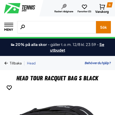
0
Varukorg
Racket rådgivare
Favoriter (
0
)
Sök efter produkter, märken osv.
Sök
MENY
👟 20% på alla skor
-
gäller t.o.m. 12/8 kl. 23:59
-
Se
utbudet
|
Behöver du hjälp?
Tillbaka
Head
Head Tour Racquet Bag S Black