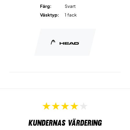
Plats för upp till 3 tennisracketar
gör väskan idealisk för
Färg:
Svart
det viktigaste racketutrustningen.
Väsktyp:
1 fack
Ett huvudfack
ger praktisk förvaring av racketar och
tillbehör.
Två stora yttre fickor
ger enkel förvaring av accessoarer.
Yttre mobilficka
för snabb åtkomst till mobilen.
Reflekterande material
ökar synligheten i mörker.
Ryggsäckskonstruktion och topphandtag
ger flexibla
bärmöjligheter.
Ta med det viktigaste till banan – säkra ditt exemplar av
Head Tour Racquet Bag S idag!
Färg:
Svart.
Kundernas värdering